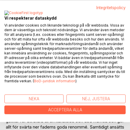
Integritetspolicy
Vi respekterar dataskydd
Vi använder cookies och liknande teknologi på vår webbsida. Vissa av
dem är väsentliga och tekniskt nödvändiga. Vi använder även metoder
för att analysera (t.ex. cookies eller fingerprints samt server-spårning)
BESKRIVNING
och för att mäta hur ofta vår webbsida besöks och hur den används. Vi
använder spårningsteknik för marknadsföringsändamål och använder
server-spårning samt tredjepartsleverantörer för detta ändamål, vilket
kan innebära användning av cookies, fingerprints, spårningspixlar och
Det är en regntung sommar i Stockholm. En far ligger
IP-adresser på olika enheter. Vi bäddar även in tredjepartsinnehåll från
döende. Sonen Thomas försöker att ignorera det och
andra leverantörer (videoplattformar) på vår webbsida. Vi har inget
vägrar att träffa fadern. De har legat i bitter strid med
inflytande över den vidare databehandlingen eller eventuell spårning
varandra sedan många år och är varandras motsatser.
från tredjepartsleverantörens sida. Med din inställning samtycker du till
de processer som beskrivs ovan. Du kan återkalla ditt samtycke för
Bägge brinner för vad de tror på och försvarar till det
framtida verkan. (
BoD-juridisk information
)
yttersta vad de uppfattar vara sanningen. Fadern är en
internationellt känd hjärnforskare och debattör, sonen en
okänd mim- och gatuartist.
NEKA
NEJ, JUSTERA
Detta är en Kafkaartad historia som tilldrar sig i ett, som
sonen tycker alltmer mentalt, konstlat och naturstridigt
ACCEPTERA ALLA
Stockholm som han ogillar. Han anklagar fadern och hans
gelikar för att bidra till en känslolös och död framtid och gör
allt för svärta ner faderns goda renommé. Samtidigt ansätts