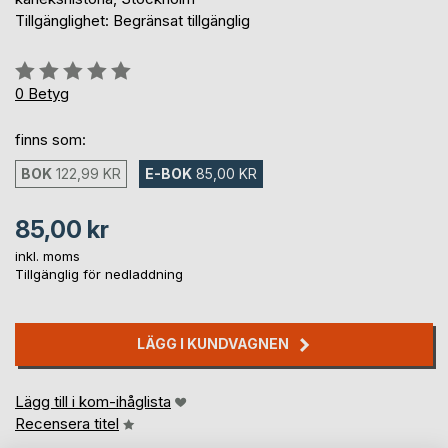
Tillgänglighet: Begränsat tillgänglig
Betyg::
0%
0
Betyg
finns som:
BOK
122,99 KR
E-BOK
85,00 KR
85,00 kr
inkl. moms
Tillgänglig för nedladdning
LÄGG I KUNDVAGNEN
Lägg till i kom-ihåglista
Recensera titel