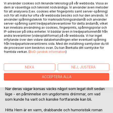
Vi använder cookies och liknande teknologi på vår webbsida. Vissa av
dem är väsentliga och tekniskt nödvändiga. Vi använder även metoder
för att analysera (t.ex. cookies eller fingerprints samt server-spårning)
och för att mäta hur ofta vår webbsida besöks och hur den används. Vi
använder spårningsteknik för marknadsföringsändamål och använder
server-spårning samt tredjepartsleverantörer för detta ändamål, vilket
BESKRIVNING
kan innebära användning av cookies, fingerprints, spårningspixlar och
IP-adresser på olika enheter. Vi bäddar även in tredjepartsinnehåll från
andra leverantörer (videoplattformar) på vår webbsida. Vi har inget
inflytande över den vidare databehandlingen eller eventuell spårning
Alicia kämpar med ett arbete som sliter mer på själen än på
från tredjepartsleverantörens sida. Med din inställning samtycker du till
kroppen, en chef som förpestar dagarna och och en
de processer som beskrivs ovan. Du kan återkalla ditt samtycke för
vardag som blivit alltför liten. Ekorrhjulet är lika konstant
framtida verkan. (
BoD-juridisk information
)
som förlamande.
Frank lever på Malmös gator, osynlig för de flesta och han
NEKA
NEJ, JUSTERA
brottas med minnen av en familj han förlorat och skulden
ACCEPTERA ALLA
över dåliga val som ledde till ensamhet och hemlöshet.
När deras vägar korsas väcks något som legat dolt sedan
läge - en påminnelse om ungdomens drömmar, om vad
som kunde ha varit och kanske fortfarande kan bli.
Hitta Hem är en varm, drabbande och humoristisk roman