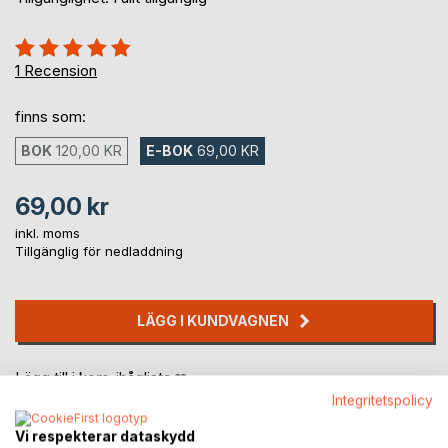
Betyg::
100%
1
Recension
finns som:
BOK
120,00 KR
E-BOK
69,00 KR
69,00 kr
inkl. moms
Tillgänglig för nedladdning
LÄGG I KUNDVAGNEN
Lägg till i kom-ihåglista
Recensera titel
Integritetspolicy
Vi respekterar dataskydd