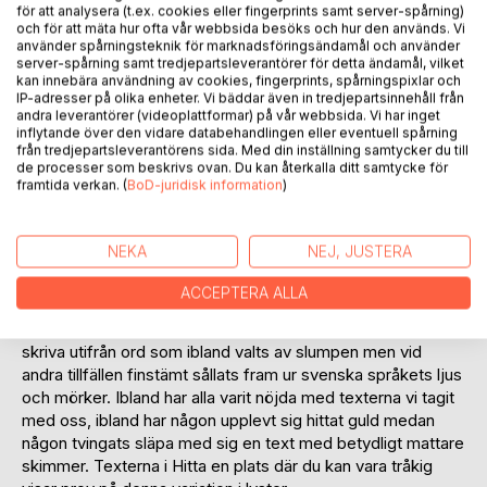
för att analysera (t.ex. cookies eller fingerprints samt server-spårning)
och för att mäta hur ofta vår webbsida besöks och hur den används. Vi
BESKRIVNING
använder spårningsteknik för marknadsföringsändamål och använder
server-spårning samt tredjepartsleverantörer för detta ändamål, vilket
kan innebära användning av cookies, fingerprints, spårningspixlar och
IP-adresser på olika enheter. Vi bäddar även in tredjepartsinnehåll från
Ett ord. En A4 sida. En månad. Det är utgångspunkt och ram
andra leverantörer (videoplattformar) på vår webbsida. Vi har inget
för bokens texter. I mars 2016 bildades Trozelli Ordklubb.
inflytande över den vidare databehandlingen eller eventuell spårning
Drivna av en lust att skriva och en vilja att utforska språkets
från tredjepartsleverantörens sida. Med din inställning samtycker du till
möjligheter har vi, Lars Bergwall, Mats Eriksson och Kennet
de processer som beskrivs ovan. Du kan återkalla ditt samtycke för
framtida verkan. (
BoD-juridisk information
)
Bertling, sedan dess träffats en gång i månaden. Vi turas
om att välja ett ord som ska inspirera och den enda regeln
är att texterna inte får vara längre än en A4 sida. Nu efter
NEKA
NEJ, JUSTERA
fem år har vi tillsammans skrivit 180 texter utifrån 60 ord. I
den här samlingen har vi valt ut 22 ord och 66 berättelser.
ACCEPTERA ALLA
Att enbart publicera guldkorn var aldrig vår ambition och var
heller inte möjligt. Läsaren får alltså ta del av tre försök att
skriva utifrån ord som ibland valts av slumpen men vid
andra tillfällen finstämt sållats fram ur svenska språkets ljus
och mörker. Ibland har alla varit nöjda med texterna vi tagit
med oss, ibland har någon upplevt sig hittat guld medan
någon tvingats släpa med sig en text med betydligt mattare
skimmer. Texterna i Hitta en plats där du kan vara tråkig