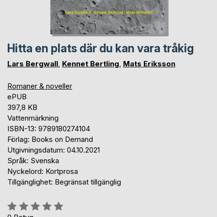
Hitta en plats där du kan vara tråkig
Lars Bergwall
,
Kennet Bertling
,
Mats Eriksson
Romaner & noveller
ePUB
397,8 KB
Vattenmärkning
ISBN-13: 9789180274104
Förlag: Books on Demand
Utgivningsdatum: 04.10.2021
Språk: Svenska
Nyckelord: Kortprosa
Tillgänglighet: Begränsat tillgänglig
Betyg::
0%