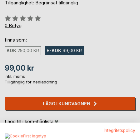
Tillgänglighet: Begränsat tillgänglig
Betyg::
0%
0
Betyg
finns som:
BOK
250,00 KR
E-BOK
99,00 KR
99,00 kr
inkl. moms
Tillgänglig för nedladdning
LÄGG I KUNDVAGNEN
Lägg till i kom-ihåglista
Recensera titel
Integritetspolicy