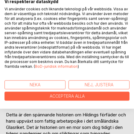
Vi respekterar dataskydd
Vi använder cookies och liknande teknologi på vår webbsida. Vissa av
dem är väsentliga och tekniskt nödvändiga. Vi använder även metoder
för att analysera (t.ex. cookies eller fingerprints samt server-spårning)
och för att mäta hur ofta vår webbsida besöks och hur den används. Vi
använder spårningsteknik för marknadsföringsändamål och använder
server-spårning samt tredjepartsleverantörer för detta ändamål, vilket
BESKRIVNING
kan innebära användning av cookies, fingerprints, spårningspixlar och
IP-adresser på olika enheter. Vi bäddar även in tredjepartsinnehåll från
andra leverantörer (videoplattformar) på vår webbsida. Vi har inget
Hilding Färm - en välfärdssamhällets pionjär
inflytande över den vidare databehandlingen eller eventuell spårning
från tredjepartsleverantörens sida. Med din inställning samtycker du till
de processer som beskrivs ovan. Du kan återkalla ditt samtycke för
Hilding Färm föddes 1914, strax före första världskrigets
framtida verkan. (
BoD-juridisk information
)
utbrott. Denna bok skildrar hans liv, ett typiskt livsöde för
de socialdemokratiska ledare över landet som utgjorde
välfärdssamhällets pionjärgeneration. De kom från
NEKA
NEJ, JUSTERA
arbetarklassen, oftast med bara folkskola som utbildning,
men bar med sig övertygelsen att deras livsuppgift var att
ACCEPTERA ALLA
skapa ett bättre samhälle för kommande generationer.
Detta är den spännande historien om Hildings förfäder och
hans uppväxt som fattig arbetarpojke i det småländska
Glasriket. Det är historien om en mor som dog tidigt i den
tidens pandemier och om släktingar som tvingades