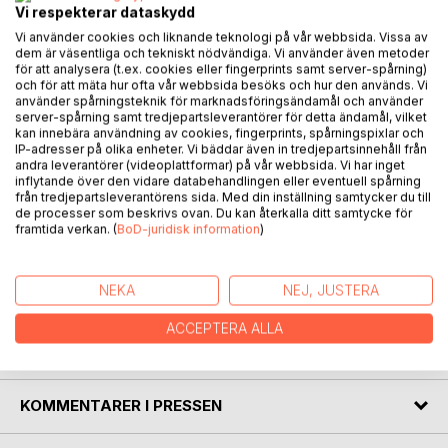
HHR hjärt och hjärnräddning.
Vi respekterar dataskydd
Går det att förebygga mental ohäsla?
Vi använder cookies och liknande teknologi på vår webbsida. Vissa av
dem är väsentliga och tekniskt nödvändiga. Vi använder även metoder
Charlotte Kaupang är en inspirerande instruktör inom
för att analysera (t.ex. cookies eller fingerprints samt server-spårning)
Mental Health First Aid (Första hjälpen till psykisk hälsa)
och för att mäta hur ofta vår webbsida besöks och hur den används. Vi
använder spårningsteknik för marknadsföringsändamål och använder
som introducerades i Sverige 2010. Studier visar att detta
server-spårning samt tredjepartsleverantörer för detta ändamål, vilket
kan rädda liv. Genom sin bok och som utbildare på
kan innebära användning av cookies, fingerprints, spårningspixlar och
YourMinds delar Charlotte med sig av hur vi kan stötta och
IP-adresser på olika enheter. Vi bäddar även in tredjepartsinnehåll från
andra leverantörer (videoplattformar) på vår webbsida. Vi har inget
hjälpa människor med psykisk ohälsa med medkänsla och
inflytande över den vidare databehandlingen eller eventuell spårning
förståelse, utan att själva dras in i deras smärta. Hennes
från tredjepartsleverantörens sida. Med din inställning samtycker du till
mission är att höja kompetensen inom detta ämne och
de processer som beskrivs ovan. Du kan återkalla ditt samtycke för
framtida verkan. (
BoD-juridisk information
)
normalisera psykisk ohälsa, något majoriteten upplever
någon gång i livet. Låt oss inspireras av Charlotte och
arbeta tillsammans för en mer medveten och
NEKA
NEJ, JUSTERA
medkännande värld.
ACCEPTERA ALLA
FÖRFATTARE
KOMMENTARER I PRESSEN