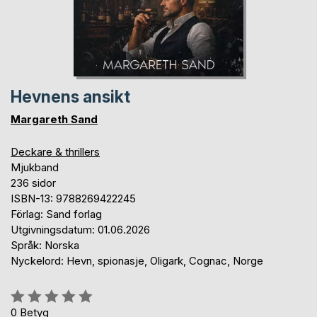
Hevnens ansikt
Margareth Sand
Deckare & thrillers
Mjukband
236 sidor
ISBN-13: 9788269422245
Förlag: Sand forlag
Utgivningsdatum: 01.06.2026
Språk: Norska
Nyckelord: Hevn, spionasje, Oligark, Cognac, Norge
Betyg::
0%
0
Betyg