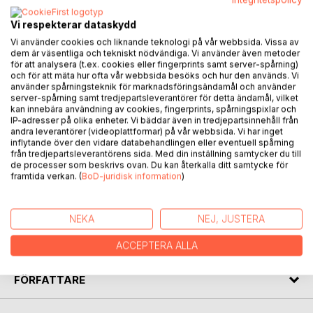
mot å fiske. Men når snøret sitter fast, drar Jón opp mer
enn han noen gang kunne ha forestilt seg.
Vi respekterar dataskydd
Under vannflaten skjuler det seg en hemmelighet som
Vi använder cookies och liknande teknologi på vår webbsida. Vissa av
knytter ham til to mektige menn - tidligere venner, nå bitre
dem är väsentliga och tekniskt nödvändiga. Vi använder även metoder
fiender - og til en ung kvinne som lever et liv bygd på hevn.
för att analysera (t.ex. cookies eller fingerprints samt server-spårning)
och för att mäta hur ofta vår webbsida besöks och hur den används. Vi
använder spårningsteknik för marknadsföringsändamål och använder
Historien strekker seg fra en dramatisk flukt fra Russland
server-spårning samt tredjepartsleverantörer för detta ändamål, vilket
tjue år tidligere, via franske vinmarker og luksuriøs cognac,
kan innebära användning av cookies, fingerprints, spårningspixlar och
IP-adresser på olika enheter. Vi bäddar även in tredjepartsinnehåll från
til et nådeløst oppgjør i Norge og Oslos gater. Et nett av
andra leverantörer (videoplattformar) på vår webbsida. Vi har inget
løgner, forræderi og gamle sår som aldri har grodd,
inflytande över den vidare databehandlingen eller eventuell spårning
strammes til.
från tredjepartsleverantörens sida. Med din inställning samtycker du till
de processer som beskrivs ovan. Du kan återkalla ditt samtycke för
framtida verkan. (
BoD-juridisk information
)
For én mann er hevnen det eneste han har igjen. Uten den
må han møte smerten han har flyktet fra i årevis.
NEKA
NEJ, JUSTERA
Og når fortiden endelig bryter gjennom overflaten, er det
ingen som slipper unna.
ACCEPTERA ALLA
FÖRFATTARE