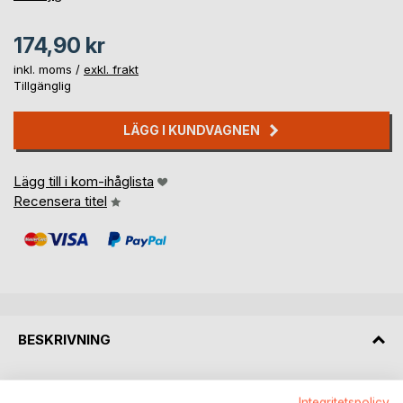
174,90 kr
inkl. moms /
exkl. frakt
Tillgänglig
LÄGG I KUNDVAGNEN
Lägg till i kom-ihåglista
Recensera titel
BESKRIVNING
Et stille fiskevann på Island. En mann som trosser forbudet
Integritetspolicy