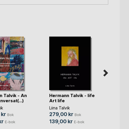
 Talvik - An
Hermann Talvik - life
Herma
versat(...)
Art life
Öppet
(...)
ik
Liina Talvik
Liina T
 kr
279,00 kr
139,
Bok
Bok
kr
139,00 kr
69,0
E-bok
E-bok