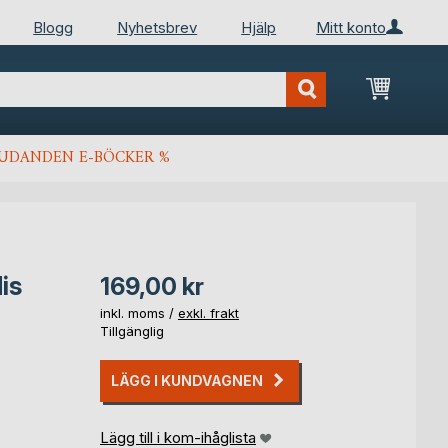
Blogg
Nyhetsbrev
Hjälp
Mitt konto
Min kun
JUDANDEN E-BÖCKER %
is
169,00 kr
inkl. moms /
exkl. frakt
Tillgänglig
LÄGG I KUNDVAGNEN
Lägg till i kom-ihåglista