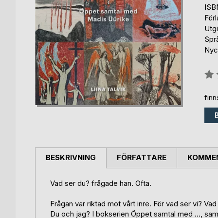
ISB
För
Utg
Spr
Nyck
Bety
0%
fin
BESKRIVNING
FÖRFATTARE
KOMMEN
Vad ser du? frågade han. Ofta.
Frågan var riktad mot vårt inre. För vad ser vi? Vad 
Du och jag? I bokserien Öppet samtal med ..., samt