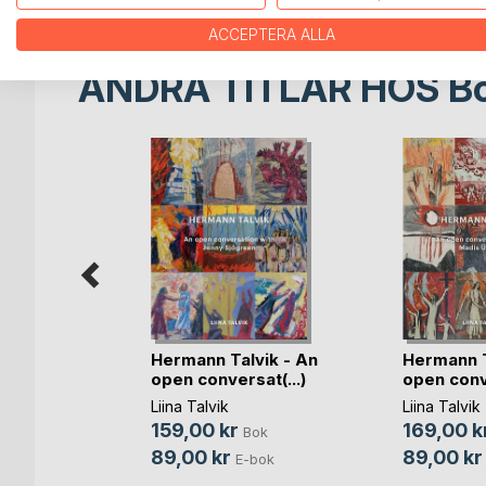
ACCEPTERA ALLA
ANDRA TITLAR HOS
B
Hermann Talvik - An
Hermann T
re
open conversat(...)
open conve
Liina Talvik
Liina Talvik
159,00 kr
169,00 k
Bok
Bok
89,00 kr
89,00 kr
E-bok