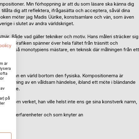
mpositioner. Min förhoppning är att du som läsare ska känna dig
 tillåta dig att reflektera, ifrågasätta och acceptera, såväl dina
r boken möter jag Madis Üürike, konstsamlare och vän, som även
erige i slutet av andra världskriget.
när. Både vad gäller tekniker och motiv. Hans måleri sträcker sig
raktär. Grafiken spänner över hela fältet från träsnitt och
spolicy
Han är också monotypiens mästare, en teknisk där målningen från ett
m är
lysera
 ofta
velser från en värld bortom den fysiska. Kompositionerna är
ör
gestaltning av en våldsam händelse, ibland ett möte i bländande
berättelse.
 av
ar) på
låg bakom verket, han ville helst inte ens ge sina konstverk namn,
ler
 våra
ra unika erfarenheter och som knyter an