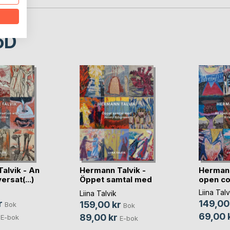
oD
alvik - An
Hermann Talvik -
Hermann
rsat(...)
Öppet samtal med
open con
(...)
Liina Talv
Liina Talvik
r
149,00
159,00 kr
Bok
Bok
69,00 
89,00 kr
E-bok
E-bok