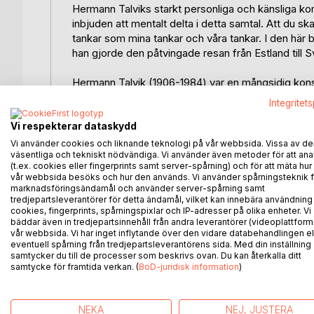
Hermann Talviks starkt personliga och känsliga ko
inbjuden att mentalt delta i detta samtal. Att du ska
tankar som mina tankar och våra tankar. I den hä
han gjorde den påtvingade resan från Estland till Sv
Hermann Talvik (1906-1984) var en mångsidig konst
från lyriska landskap till kompositioner av andlig ka
Integritet
linoleumsnitt till torrnålsgravyrer och etsningar. 
plant underlag trycks i ett
Vi respekterar dataskydd
enda exemplar.
Vi använder cookies och liknande teknologi på vår webbsida. Vissa av de
väsentliga och tekniskt nödvändiga. Vi använder även metoder för att ana
(t.ex. cookies eller fingerprints samt server-spårning) och för att mäta hur
En stor del av hans konst har sitt ursprung i upple
vår webbsida besöks och hur den används. Vi använder spårningsteknik f
laddade med ett komplext symbolspråk, ibland en 
marknadsföringsändamål och använder server-spårning samt
ljus, andra verk kan vara en illustration av en bibel
tredjepartsleverantörer för detta ändamål, vilket kan innebära användning
cookies, fingerprints, spårningspixlar och IP-adresser på olika enheter. Vi
bäddar även in tredjepartsinnehåll från andra leverantörer (videoplattform
Han ville inte berätta om sin egen vision, vad som 
vår webbsida. Vi har inget inflytande över den vidare databehandlingen el
eftersom han menade att det skulle stå i vägen för
eventuell spårning från tredjepartsleverantörens sida. Med din inställning
samtycker du till de processer som beskrivs ovan. Du kan återkalla ditt
personliga tolkningar. Tolkningar som färgas av vå
samtycke för framtida verkan. (
BoD-juridisk information
)
till vår egen själsliga närvaro.
Vad ser du?
NEKA
NEJ, JUSTERA