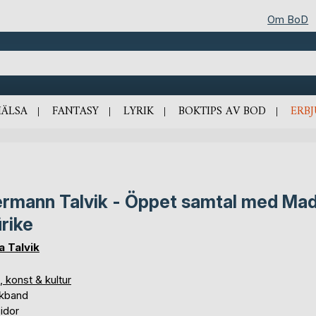
Om BoD
HÄLSA
FANTASY
LYRIK
BOKTIPS AV BOD
ERB
rmann Talvik - Öppet samtal med Mad
rike
a Talvik
, konst & kultur
kband
idor