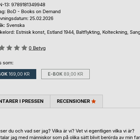
N-13: 9789181349948
lag: BoD - Books on Demand
ivningsdatum: 25.02.2026
åk: Svenska
elord: Estnisk konst, Estland 1944, Baltflykting, Kolteckning, San
g::
0
Betyg
ns som:
BOK
169,00 KR
E-BOK
89,00 KR
TARER I PRESSEN
RECENSIONER
ser du och vad ser jag? Vilka är vi? Vet vi egentligen vilka vi är?
alar jag med människor som på olika sätt blivit berörda av min far