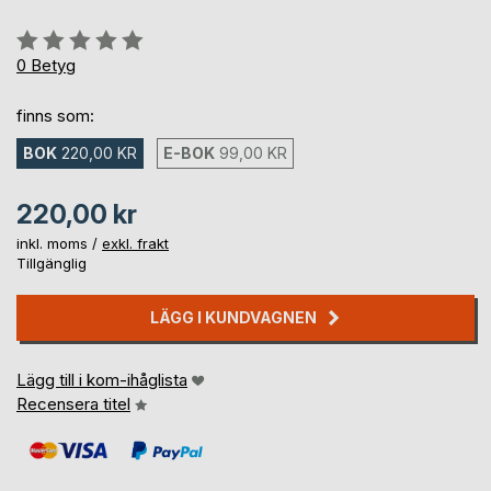
Betyg::
0%
0
Betyg
finns som:
BOK
220,00 KR
E-BOK
99,00 KR
220,00 kr
inkl. moms /
exkl. frakt
Tillgänglig
LÄGG I KUNDVAGNEN
Lägg till i kom-ihåglista
Recensera titel