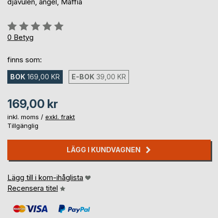
djävulen, ängel, Maffia
Betyg::
0%
0
Betyg
finns som:
BOK
169,00 KR
E-BOK
39,00 KR
169,00 kr
inkl. moms /
exkl. frakt
Tillgänglig
LÄGG I KUNDVAGNEN
Lägg till i kom-ihåglista
Recensera titel