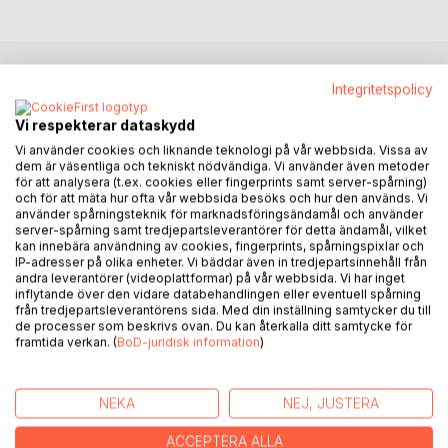
Integritetspolicy
BESKRIVNING
Vi respekterar dataskydd
1 miljon (1000000) sålda närmar sig med Helvetet Eller
Vi använder cookies och liknande teknologi på vår webbsida. Vissa av
dem är väsentliga och tekniskt nödvändiga. Vi använder även metoder
Himlen 2 och som är den andra boken i trilogin som är en
för att analysera (t.ex. cookies eller fingerprints samt server-spårning)
mindre succe!
och för att mäta hur ofta vår webbsida besöks och hur den används. Vi
använder spårningsteknik för marknadsföringsändamål och använder
server-spårning samt tredjepartsleverantörer för detta ändamål, vilket
Jan dör och får välja att fortsätta sitt liv i helvetet eller i
kan innebära användning av cookies, fingerprints, spårningspixlar och
himlen. Djävulen och ängeln förklarar vilka regler som gäller
IP-adresser på olika enheter. Vi bäddar även in tredjepartsinnehåll från
i deras värld. Han väljer helvetet och märker snart att allt
andra leverantörer (videoplattformar) på vår webbsida. Vi har inget
inflytande över den vidare databehandlingen eller eventuell spårning
inte är som han hade tänkt sig och inser att djävulen inte har
från tredjepartsleverantörens sida. Med din inställning samtycker du till
berättat allt. Jan ångrar sitt val och beslutar att försöka
de processer som beskrivs ovan. Du kan återkalla ditt samtycke för
komma ifrån helvetet.
framtida verkan. (
BoD-juridisk information
)
I trilogin Helvetet Eller Himlen 1, 2 och 3 får du följa med på
en rolig och spännande resa och du som läsare kommer
NEKA
NEJ, JUSTERA
inte att bli besviken!!!
ACCEPTERA ALLA