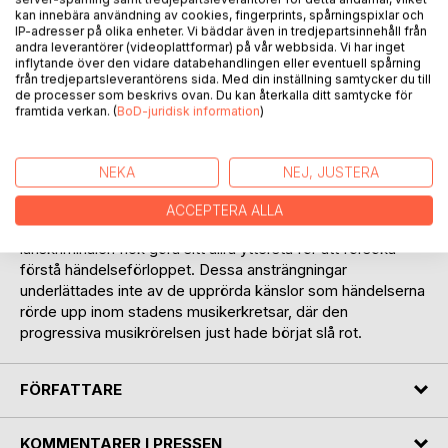
kan innebära användning av cookies, fingerprints, spårningspixlar och
IP-adresser på olika enheter. Vi bäddar även in tredjepartsinnehåll från
andra leverantörer (videoplattformar) på vår webbsida. Vi har inget
inflytande över den vidare databehandlingen eller eventuell spårning
från tredjepartsleverantörens sida. Med din inställning samtycker du till
de processer som beskrivs ovan. Du kan återkalla ditt samtycke för
framtida verkan. (
BoD-juridisk information
)
BESKRIVNING
NEKA
NEJ, JUSTERA
Våren 1971 började märkliga saker hända i Eskilstuna, och
ACCEPTERA ALLA
kriminalkommissarie Olle Gustafsson och hans kollegor vid
länskriminalen fick göra sitt allra yttersta för att försöka
förstå händelseförloppet. Dessa ansträngningar
underlättades inte av de upprörda känslor som händelserna
rörde upp inom stadens musikerkretsar, där den
progressiva musikrörelsen just hade börjat slå rot.
FÖRFATTARE
KOMMENTARER I PRESSEN