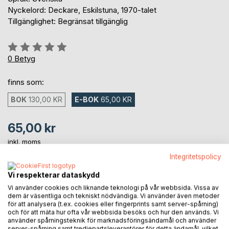
Nyckelord: Deckare, Eskilstuna, 1970-talet
Tillgänglighet: Begränsat tillgänglig
Betyg::
0%
0
Betyg
finns som:
BOK
130,00 KR
E-BOK
65,00 KR
65,00 kr
inkl. moms
Tillgänglig för nedladdning
Integritetspolicy
Vi respekterar dataskydd
LÄGG I KUNDVAGNEN
Vi använder cookies och liknande teknologi på vår webbsida. Vissa av
dem är väsentliga och tekniskt nödvändiga. Vi använder även metoder
för att analysera (t.ex. cookies eller fingerprints samt server-spårning)
och för att mäta hur ofta vår webbsida besöks och hur den används. Vi
Lägg till i kom-ihåglista
använder spårningsteknik för marknadsföringsändamål och använder
Recensera titel
server-spårning samt tredjepartsleverantörer för detta ändamål, vilket