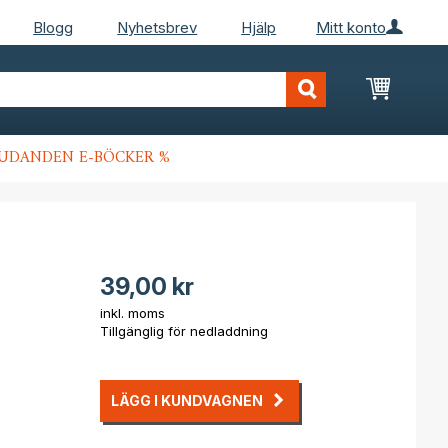
Blogg
Nyhetsbrev
Hjälp
Mitt konto
Min kun
JUDANDEN E-BÖCKER %
39,00 kr
inkl. moms
Tillgänglig för nedladdning
LÄGG I KUNDVAGNEN