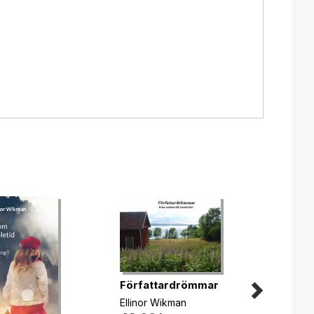
Författardrömmar
I min 
lila
Ellinor Wikman