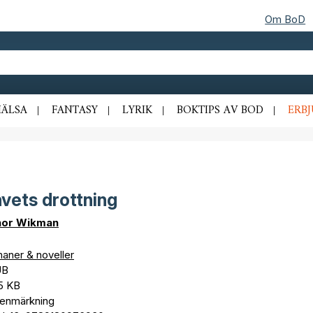
Om BoD
HÄLSA
FANTASY
LYRIK
BOKTIPS AV BOD
ERB
vets drottning
inor Wikman
aner & noveller
UB
,5 KB
tenmärkning