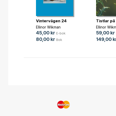
ens
Vintervägen 24
Tistlar på
Ellinor Wikman
Ellinor Wik
zer
45,00 kr
59,00 kr
E-bok
-bok
80,00 kr
149,00 k
Bok
Bok