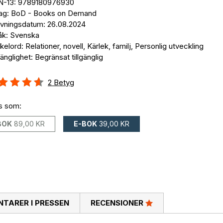
N-13: 9789180976930
lag: BoD - Books on Demand
ivningsdatum: 26.08.2024
åk: Svenska
elord: Relationer, novell, Kärlek, familj, Personlig utveckling
gänglighet: Begränsat tillgänglig
g::
2
Betyg
%
ns som:
BOK
89,00 KR
E-BOK
39,00 KR
TARER I PRESSEN
RECENSIONER