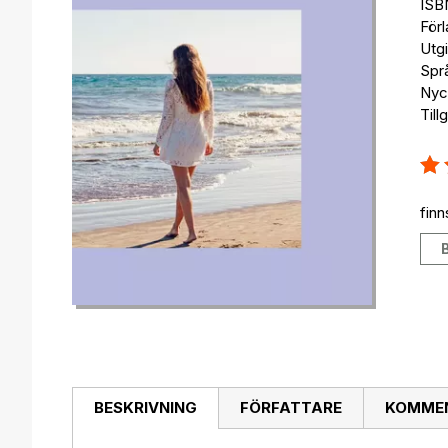
ISB
För
Utg
Spr
Nyck
Till
Bety
90
fin
BESKRIVNING
FÖRFATTARE
KOMMEN