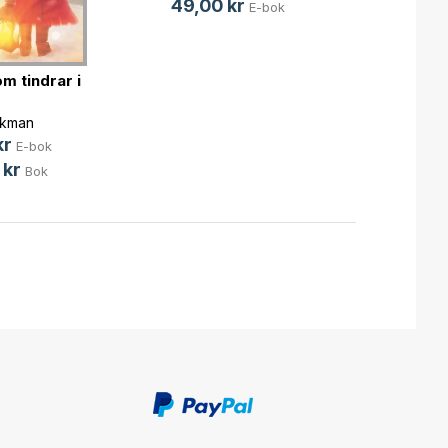
49,00 kr
Ellino
E-bok
39,0
m tindrar i
ikman
kr
E-bok
 kr
Bok