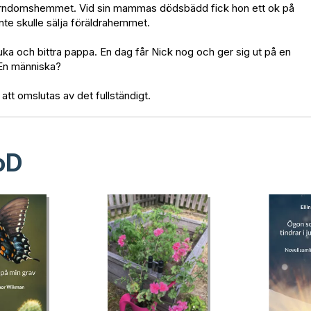
 i barndomshemmet. Vid sin mammas dödsbädd fick hon ett ok på
nte skulle sälja föräldrahemmet.
uka och bittra pappa. En dag får Nick nog och ger sig ut på en
 En människa?
 att omslutas av det fullständigt.
oD