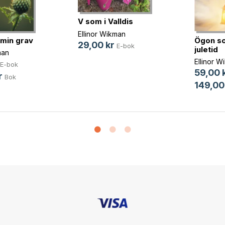
V som i Valldis
Ellinor Wikman
 min grav
Ögon so
29,00 kr
E-bok
juletid
man
Ellinor W
E-bok
59,00 
r
Bok
149,00