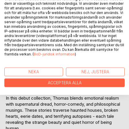
dem är väsentliga och tekniskt nödvändiga. Vi använder även metoder
Lägg till i kom-ihåglista
för att analysera (t.ex. cookies eller fingerprints samt server-spårning)
och för att mäta hur ofta vår webbsida besöks och hur den används. Vi
Recensera titel
använder spårningsteknik för marknadsföringsändamål och använder
server-spårning samt tredjepartsleverantörer för detta ändamål, vilket
kan innebära användning av cookies, fingerprints, spårningspixlar och
IP-adresser på olika enheter. Vi bäddar även in tredjepartsinnehåll från
andra leverantörer (videoplattformar) på vår webbsida. Vi har inget
inflytande över den vidare databehandlingen eller eventuell spårning
från tredjepartsleverantörens sida. Med din inställning samtycker du till
de processer som beskrivs ovan. Du kan återkalla ditt samtycke för
framtida verkan. (
BoD-juridisk information
)
BESKRIVNING
NEKA
NEJ, JUSTERA
Love lingers. Ghosts whisper. Reflections rebel. Nephews
crawl like demons. Corpses grin from autopsy tables. And
ACCEPTERA ALLA
sometimes, two friends fall in love under carnival lights -
only to be torn apart by fate.
In this debut collection, Thomas blends emotional realism
with supernatural dread, horror-comedy, and philosophical
musings. These stories traverse haunted houses, broken
hearts, eerie dates, and terrifying autopsies - each tale
revealing the strange beauty and quiet horror of being
human.