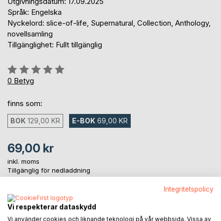
Utgivningsdatum: 17.09.2025
Språk: Engelska
Nyckelord: slice-of-life, Supernatural, Collection, Anthology,
novellsamling
Tillgänglighet: Fullt tillgänglig
Betyg::
0%
0
Betyg
finns som:
BOK
129,00 KR
E-BOK
69,00 KR
69,00 kr
inkl. moms
Tillgänglig för nedladdning
Integritetspolicy
LÄGG I KUNDVAGNEN
Vi respekterar dataskydd
Vi använder cookies och liknande teknologi på vår webbsida. Vissa av