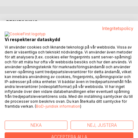
BESKRIVNING
Integritetspolicy
En berättelse om kärlek, svek och hämnd som ger en fiktiv
Vi respekterar dataskydd
inblick i en verklighet som utspelade sig på 1600-talets
Vi använder cookies och liknande teknologi på vår webbsida. Vissa av
Visingsö.
dem är väsentliga och tekniskt nödvändiga. Vi använder även metoder
för att analysera (t.ex. cookies eller fingerprints samt server-spårning)
och för att mäta hur ofta vår webbsida besöks och hur den används. Vi
I "Hans gravsten står kvar" möter vi Anna Sunesdotter, en
använder spårningsteknik för marknadsföringsändamål och använder
ung kvinna som tjänar hos kyrkoherden på Visingsö. Där
server-spårning samt tredjepartsleverantörer för detta ändamål, vilket
kan innebära användning av cookies, fingerprints, spårningspixlar och
finner hon en själsfrände i kyrkoherdens dotter, Elin. Deras
IP-adresser på olika enheter. Vi bäddar även in tredjepartsinnehåll från
liv präglas av drömmar och en stark vänskap, men allt
andra leverantörer (videoplattformar) på vår webbsida. Vi har inget
förändras när Anna blir förälskad i fiskarpojken Gabriell från
inflytande över den vidare databehandlingen eller eventuell spårning
från tredjepartsleverantörens sida. Med din inställning samtycker du till
Vrixlösa och lovar att bli hans brud. Deras lycka hotas av
de processer som beskrivs ovan. Du kan återkalla ditt samtycke för
Annas påtvingade äktenskap med greve Per Brahe d.y:s
framtida verkan. (
BoD-juridisk information
)
ansedde trumpetare på Visingsborgs slott. Den arrogante
Peder Jacobsson, en man fylld av självupptagenhet och
våld.
NEKA
NEJ, JUSTERA
Annas värld raseras när hon blir ett offer för sin makes
ACCEPTERA ALLA