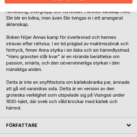
brutalitet och hon finner sig i en mörk spiral av misshandel,
förnedring, övergrepp och förtvivlan. Hennes vänskap med
Elin blir en livlina, men även Elin tvingas in i ett arrangerat
äktenskap.
Boken följer Annas kamp för överlevnad och hennes
strävan efter rättvisa. I en tid präglad av maktmissbruk och
förtryck, finner Anna styrka i sin ilska och sin hämndlystnad.
"Hans gravsten står kvar" är en rörande berättelse om
passion, smärta, och den oövervinnerliga styrkan i den
mänskliga anden.
Detta är inte en snyfthistoria om kärlekskranka par, ämnade
att gå vid varandras sida. Detta är en version av den
groteska verklighet som utspelade sig på Visingsö under
1600-talet, där svek och våld krockar med kärlek och
hämnd.
FÖRFATTARE