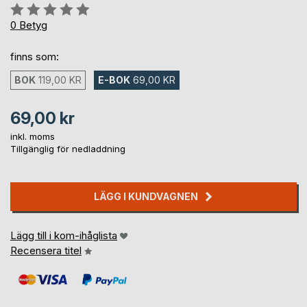
Betyg::
0%
0
Betyg
finns som:
BOK
119,00 KR
E-BOK
69,00 KR
69,00 kr
inkl. moms
Tillgänglig för nedladdning
LÄGG I KUNDVAGNEN
Lägg till i kom-ihåglista
Recensera titel