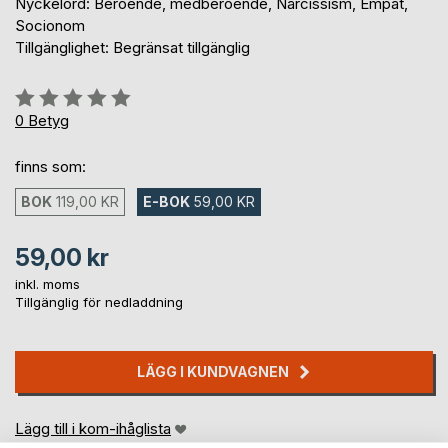
Nyckelord: Beroende, medberoende, Narcissism, Empat,
Socionom
Tillgänglighet: Begränsat tillgänglig
Betyg::
0%
0
Betyg
finns som:
BOK
119,00 KR
E-BOK
59,00 KR
59,00 kr
inkl. moms
Tillgänglig för nedladdning
LÄGG I KUNDVAGNEN
Lägg till i kom-ihåglista