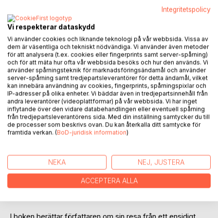
Recensera titel
Integritetspolicy
Vi respekterar dataskydd
Vi använder cookies och liknande teknologi på vår webbsida. Vissa av
dem är väsentliga och tekniskt nödvändiga. Vi använder även metoder
för att analysera (t.ex. cookies eller fingerprints samt server-spårning)
och för att mäta hur ofta vår webbsida besöks och hur den används. Vi
använder spårningsteknik för marknadsföringsändamål och använder
BESKRIVNING
server-spårning samt tredjepartsleverantörer för detta ändamål, vilket
kan innebära användning av cookies, fingerprints, spårningspixlar och
IP-adresser på olika enheter. Vi bäddar även in tredjepartsinnehåll från
andra leverantörer (videoplattformar) på vår webbsida. Vi har inget
Om ditt hjälpande utgår från en brist är det inte hälsosamt.
inflytande över den vidare databehandlingen eller eventuell spårning
Varje försök att ge en annan människa något du nekar dig
från tredjepartsleverantörens sida. Med din inställning samtycker du till
själv tillgång till; kärlek, omsorg, medkänsla, skapar på sikt
de processer som beskrivs ovan. Du kan återkalla ditt samtycke för
framtida verkan. (
BoD-juridisk information
)
bitterhet och sjukdom hos dig själv. Bilden av den
osjälviska hjälparen som till priset av sitt eget
välbefinnande oförtrutet står till förfogande för sin
NEKA
NEJ, JUSTERA
medmänniska är en gammal programmering av vårt
omedvetna som inte leder till helande för någondera
ACCEPTERA ALLA
parten. Istället är det genom att hela oss själva först som vi
blir mer tillgängliga för andra. Hjälpande kräver balans.
I boken berättar författaren om sin resa från ett ensidigt