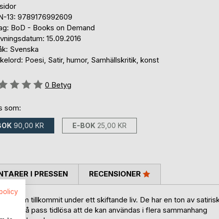
sidor
N-13: 9789176992609
lag: BoD - Books on Demand
ivningsdatum: 15.09.2016
åk: Svenska
elord: Poesi, Satir, humor, Samhällskritik, konst
g::
0
Betyg
ns som:
BOK
90,00 KR
E-BOK
25,00 KR
TARER I PRESSEN
RECENSIONER
spolicy
, som tillkommit under ett skiftande liv. De har en ton av satiris
lserna är så pass tidlösa att de kan användas i flera sammanhang