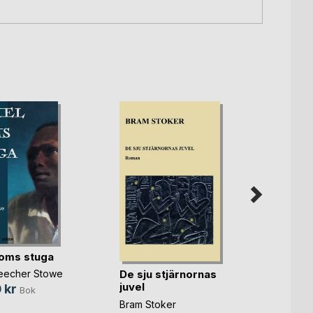
Fickk
oms stuga
Tommy
De sju stjärnornas
Beecher Stowe
59,0
juvel
 kr
Bok
Bram Stoker