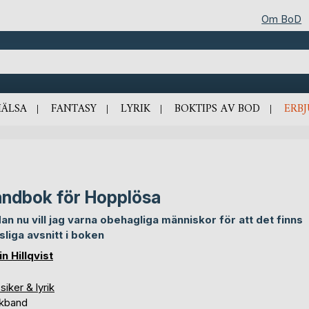
Om BoD
HÄLSA
FANTASY
LYRIK
BOKTIPS AV BOD
ERB
ndbok för Hopplösa
an nu vill jag varna obehagliga människor för att det finns
sliga avsnitt i boken
n Hillqvist
siker & lyrik
kband