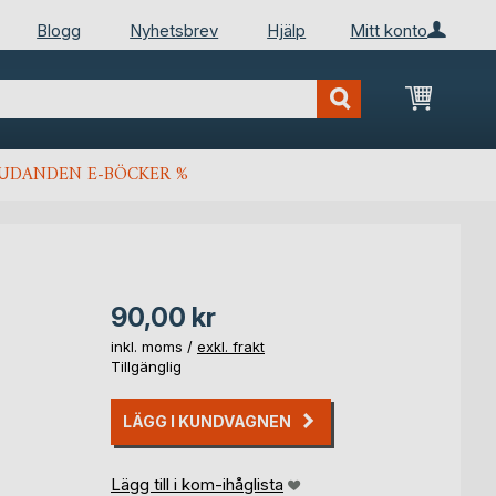
Blogg
Nyhetsbrev
Hjälp
Mitt konto
Min kun
JUDANDEN E-BÖCKER %
90,00 kr
inkl. moms /
exkl. frakt
Tillgänglig
LÄGG I KUNDVAGNEN
Lägg till i kom-ihåglista