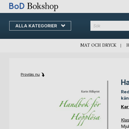
ALLA KATEGORIER
MAT OCH DRYCK
Provläs nu
Ha
Skip
Skip
to
to
Red
the
the
kän
end
beginning
of
of
Kari
the
the
images
images
Klas
gallery
gallery
Mju