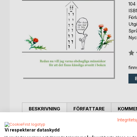
104 
ISB
För
Utg
Spr
Nyck
Bety
0%
fin
BESKRIVNING
FÖRFATTARE
KOMMEN
Integritet
Handbok för Hopplösa består av enkla vardagsverser
Vi respekterar dataskydd
humor för att göra varje dag lite lättare. Iakttage