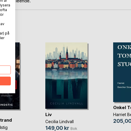
ännande leende.
m är
lysera
 ofta
ör
 av
oD
ar) på
ler
Onkel T
Liv
Harriet 
trand
205,00
Cecilia Lindvall
stig
149,00 kr
Bok