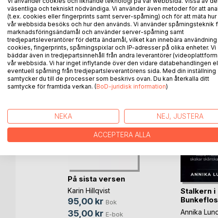
och kanske kan ge upphov till ett och annat igenk
Vi använder cookies och liknande teknologi på vår webbsida. Vissa av de
väsentliga och tekniskt nödvändiga. Vi använder även metoder för att ana
(t.ex. cookies eller fingerprints samt server-spårning) och för att mäta hur
vår webbsida besöks och hur den används. Vi använder spårningsteknik f
marknadsföringsändamål och använder server-spårning samt
tredjepartsleverantörer för detta ändamål, vilket kan innebära användning
ANDRA TITLAR HOS
B
cookies, fingerprints, spårningspixlar och IP-adresser på olika enheter. Vi
bäddar även in tredjepartsinnehåll från andra leverantörer (videoplattform
vår webbsida. Vi har inget inflytande över den vidare databehandlingen el
eventuell spårning från tredjepartsleverantörens sida. Med din inställning
samtycker du till de processer som beskrivs ovan. Du kan återkalla ditt
samtycke för framtida verkan. (
BoD-juridisk information
)
NEKA
NEJ, JUSTERA
ACCEPTERA ALLA
På sista versen
Stalkern i
neza
Karin Hillqvist
Bunkeflos
95,00 kr
Bok
Bok
Annika Lund
35,00 kr
E-bok