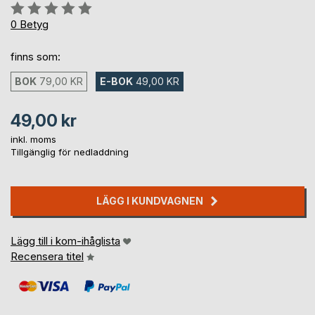
Betyg::
0%
0
Betyg
finns som:
BOK
79,00 KR
E-BOK
49,00 KR
49,00 kr
inkl. moms
Tillgänglig för nedladdning
LÄGG I KUNDVAGNEN
Lägg till i kom-ihåglista
Recensera titel