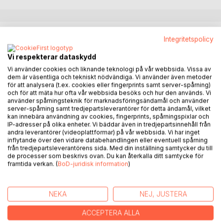
BESKRIVNING
Integritetspolicy
Vi respekterar dataskydd
Hon en trygg, harmonisk kvinna mitt i livet som vare sig är
Vi använder cookies och liknande teknologi på vår webbsida. Vissa av
lättskrämde och sällan hetsar upp sig. Hon lever ett
dem är väsentliga och tekniskt nödvändiga. Vi använder även metoder
välordnat liv som är lugnt och balanserat. En kvinna med
för att analysera (t.ex. cookies eller fingerprints samt server-spårning)
och för att mäta hur ofta vår webbsida besöks och hur den används. Vi
otroligt stark intuition, som hon använder sig av för att
använder spårningsteknik för marknadsföringsändamål och använder
navigera genom livet. Att hon skulle låta något eller någon
server-spårning samt tredjepartsleverantörer för detta ändamål, vilket
få hennes värld i gungning hade hon aldrig kunnat drömma
kan innebära användning av cookies, fingerprints, spårningspixlar och
om.
IP-adresser på olika enheter. Vi bäddar även in tredjepartsinnehåll från
andra leverantörer (videoplattformar) på vår webbsida. Vi har inget
inflytande över den vidare databehandlingen eller eventuell spårning
Den dagen han gör entré i hennes liv, slår det henne genast
från tredjepartsleverantörens sida. Med din inställning samtycker du till
att han inte bara kommer göra intryck utan han kommer
de processer som beskrivs ovan. Du kan återkalla ditt samtycke för
framtida verkan. (
BoD-juridisk information
)
göra avtryck i hennes liv. Det slår gnistor om dem och
deras möte ger ringar på vattnet. Den dragningskraft de har
till varandra är det ingen som missar.
NEKA
NEJ, JUSTERA
Att han kommer att vända upp och ner på hennes helylle
värld säger hennes magkänsla henne direkt. Men att det
ACCEPTERA ALLA
skulle bli till ett sådant högt pris hade hon aldrig kunnat