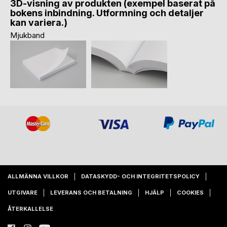
3D-visning av produkten (exempel baserat på
bokens inbindning. Utformning och detaljer
kan variera.)
Mjukband
ALLMÄNNA VILLKOR
DATASKYDD- OCH INTEGRITETSPOLICY
UTGIVARE
LEVERANS OCH BETALNING
HJÄLP
COOKIES
ÅTERKALLELSE