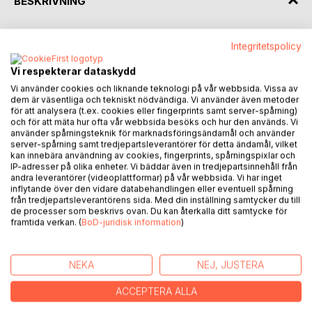
BESKRIVNING
Hall turid an tata3allam
Integritetspolicy
al-Suryoyo?
Vi respekterar dataskydd
Itha kan al-jawab na3em?
Vi använder cookies och liknande teknologi på vår webbsida. Vissa av
dem är väsentliga och tekniskt nödvändiga. Vi använder även metoder
för att analysera (t.ex. cookies eller fingerprints samt server-spårning)
Falaqadd wajadta al-makan al-munaseb!
och för att mäta hur ofta vår webbsida besöks och hur den används. Vi
Hatha al-kitab mowajjahon ila al-lathin yaridon an
använder spårningsteknik för marknadsföringsändamål och använder
yata3allamo al- Suryoyo-al3ammi.
server-spårning samt tredjepartsleverantörer för detta ändamål, vilket
kan innebära användning av cookies, fingerprints, spårningspixlar och
IP-adresser på olika enheter. Vi bäddar även in tredjepartsinnehåll från
Wa kama innaho mowajjah lil-lathin yaridon al-ta3allum
andra leverantörer (videoplattformar) på vår webbsida. Vi har inget
bitariqa sahla!
inflytande över den vidare databehandlingen eller eventuell spårning
från tredjepartsleverantörens sida. Med din inställning samtycker du till
de processer som beskrivs ovan. Du kan återkalla ditt samtycke för
Huna tujad amthile mukhtalife; Soar wa tamarin likai tastata3
framtida verkan. (
BoD-juridisk information
)
altakallum, wa fehem aghlabiyet assasiyat al-lugha.
Ya7tawi alkitab 3ala 12 fasel, al-lati taqom 3ala taghtiyet
NEKA
NEJ, JUSTERA
manateq mukhtalifa, kai tatamackan men idaret 7iwar bil-
Suryoyo.
ACCEPTERA ALLA