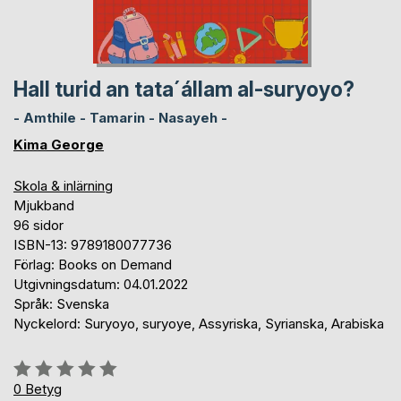
Hall turid an tata´állam al-suryoyo?
- Amthile - Tamarin - Nasayeh -
Kima George
Skola & inlärning
Mjukband
96 sidor
ISBN-13: 9789180077736
Förlag: Books on Demand
Utgivningsdatum: 04.01.2022
Språk: Svenska
Nyckelord: Suryoyo, suryoye, Assyriska, Syrianska, Arabiska
Betyg::
0%
0
Betyg