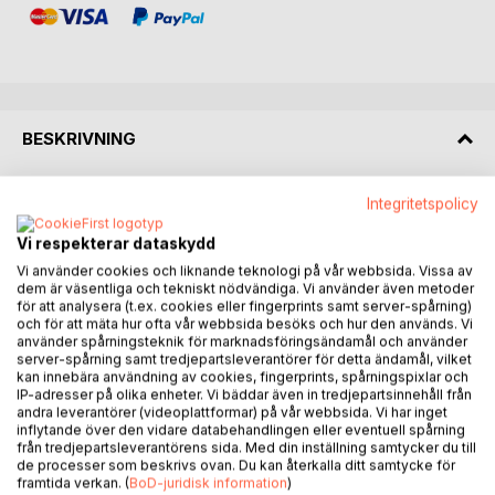
BESKRIVNING
När ett skuggfartyg driver in på svenskt territorialvatten
Integritetspolicy
förändras allt.
Vi respekterar dataskydd
Kommendörkapten Martin Bertilsson, ny fartygschef på
Vi använder cookies och liknande teknologi på vår webbsida. Vissa av
dem är väsentliga och tekniskt nödvändiga. Vi använder även metoder
HMS Visby, ställs inför ett till synes rutinmässigt uppdrag:
för att analysera (t.ex. cookies eller fingerprints samt server-spårning)
att skydda Sveriges gräns och undvika eskalation. Men
och för att mäta hur ofta vår webbsida besöks och hur den används. Vi
bakom nödanropet döljer sig något långt farligare än ett
använder spårningsteknik för marknadsföringsändamål och använder
server-spårning samt tredjepartsleverantörer för detta ändamål, vilket
motorhaveri.
kan innebära användning av cookies, fingerprints, spårningspixlar och
IP-adresser på olika enheter. Vi bäddar även in tredjepartsinnehåll från
Ett beslagtaget fartyg.
andra leverantörer (videoplattformar) på vår webbsida. Vi har inget
inflytande över den vidare databehandlingen eller eventuell spårning
Ett ryskt krigsfartyg på väg.
från tredjepartsleverantörens sida. Med din inställning samtycker du till
Beväpnade män som inte backar.
de processer som beskrivs ovan. Du kan återkalla ditt samtycke för
framtida verkan. (
BoD-juridisk information
)