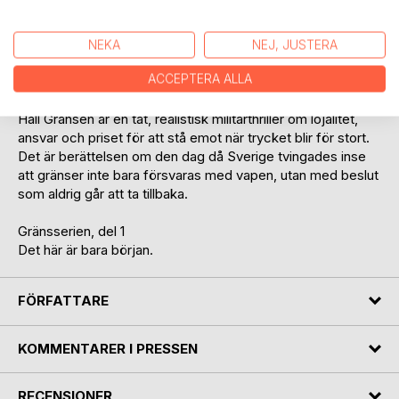
När våldet bryter ut till sjöss sprider sig konflikten snabbt in
i hjärtat av Sverige. Sabotage, desinformation och ett
brutalt gisslandrama avslöjar ett angrepp som inte följer
NEKA
NEJ, JUSTERA
några kända regler. Gränsen mellan krig och fred suddas ut,
ACCEPTERA ALLA
och ingen vet längre var nästa slag kommer falla.
Håll Gränsen är en tät, realistisk militärthriller om lojalitet,
ansvar och priset för att stå emot när trycket blir för stort.
Det är berättelsen om den dag då Sverige tvingades inse
att gränser inte bara försvaras med vapen, utan med beslut
som aldrig går att ta tillbaka.
Gränsserien, del 1
Det här är bara början.
FÖRFATTARE
KOMMENTARER I PRESSEN
RECENSIONER