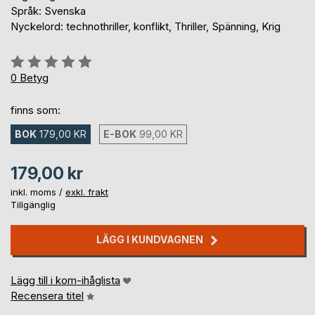
Språk: Svenska
Nyckelord: technothriller, konflikt, Thriller, Spänning, Krig
Betyg::
0%
0
Betyg
finns som:
BOK
179,00 KR
E-BOK
99,00 KR
179,00 kr
inkl. moms /
exkl. frakt
Tillgänglig
LÄGG I KUNDVAGNEN
Lägg till i kom-ihåglista
Recensera titel