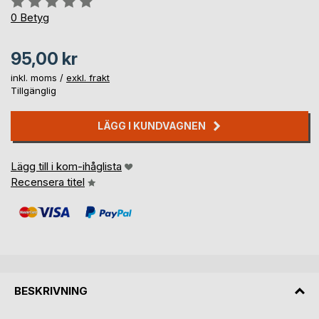
0%
0
Betyg
95,00 kr
inkl. moms /
exkl. frakt
Tillgänglig
LÄGG I KUNDVAGNEN
Lägg till i kom-ihåglista
Recensera titel
BESKRIVNING