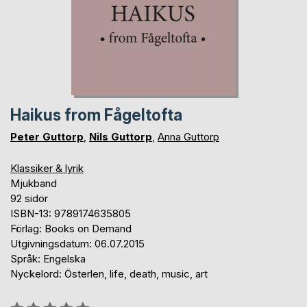
Haikus from Fågeltofta
Peter Guttorp
,
Nils Guttorp
,
Anna Guttorp
Klassiker & lyrik
Mjukband
92 sidor
ISBN-13: 9789174635805
Förlag: Books on Demand
Utgivningsdatum: 06.07.2015
Språk: Engelska
Nyckelord: Österlen, life, death, music, art
Betyg::