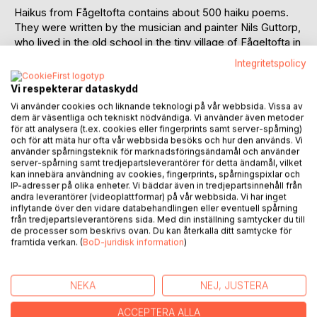
Haikus from Fågeltofta contains about 500 haiku poems.
They were written by the musician and painter Nils Guttorp,
who lived in the old school in the tiny village of Fågeltofta in
the southernmost part of Sweden for more than 30 years.
Integritetspolicy
The poems contain experiences, standpoints, and
Vi respekterar dataskydd
reflexions collected during a long life, and concerning
Vi använder cookies och liknande teknologi på vår webbsida. Vissa av
widely varying topics: art and music, sports, weather, and
dem är väsentliga och tekniskt nödvändiga. Vi använder även metoder
för att analysera (t.ex. cookies eller fingerprints samt server-spårning)
metaphysics, the simplest and the most difficult.
och för att mäta hur ofta vår webbsida besöks och hur den används. Vi
använder spårningsteknik för marknadsföringsändamål och använder
Taken together, the collection of poems constitute an
server-spårning samt tredjepartsleverantörer för detta ändamål, vilket
kan innebära användning av cookies, fingerprints, spårningspixlar och
autobiography of sorts.
IP-adresser på olika enheter. Vi bäddar även in tredjepartsinnehåll från
andra leverantörer (videoplattformar) på vår webbsida. Vi har inget
The author is strictly adhering to the very demanding haiku
inflytande över den vidare databehandlingen eller eventuell spårning
format. Every poem has three lines. The first line has five
från tredjepartsleverantörens sida. Med din inställning samtycker du till
de processer som beskrivs ovan. Du kan återkalla ditt samtycke för
syllables, the second seven, and the third again five. Haiku
framtida verkan. (
BoD-juridisk information
)
is the art of saying a lot in a few words.
An example from the book:
NEKA
NEJ, JUSTERA
Freedom by itself
ACCEPTERA ALLA