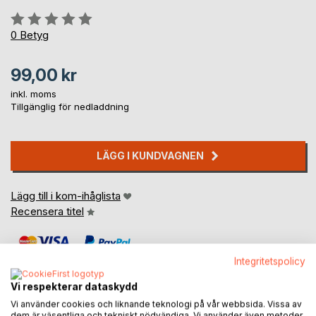
Betyg::
0%
0
Betyg
99,00 kr
inkl. moms
Tillgänglig för nedladdning
LÄGG I KUNDVAGNEN
Lägg till i kom-ihåglista
Recensera titel
Integritetspolicy
Vi respekterar dataskydd
Vi använder cookies och liknande teknologi på vår webbsida. Vissa av
dem är väsentliga och tekniskt nödvändiga. Vi använder även metoder