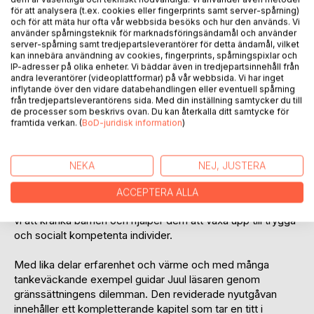
BESKRIVNING
för att analysera (t.ex. cookies eller fingerprints samt server-spårning)
och för att mäta hur ofta vår webbsida besöks och hur den används. Vi
använder spårningsteknik för marknadsföringsändamål och använder
Hur kan man som förälder på bästa sätt tackla vardagens
server-spårning samt tredjepartsleverantörer för detta ändamål, vilket
kan innebära användning av cookies, fingerprints, spårningspixlar och
små konflikter? Med hjälp av stränga förhållningsregler och
IP-adresser på olika enheter. Vi bäddar även in tredjepartsinnehåll från
tydliga gränser, eller genom att tvärtom låta barnet själv
andra leverantörer (videoplattformar) på vår webbsida. Vi har inget
bestämma och ta ansvar för sina handlingar? Varken eller,
inflytande över den vidare databehandlingen eller eventuell spårning
från tredjepartsleverantörens sida. Med din inställning samtycker du till
menar den välkände danske familjeterapeuten Jesper Juul,
de processer som beskrivs ovan. Du kan återkalla ditt samtycke för
som har gjort sig känd för att vända upp och ned på
framtida verkan. (
BoD-juridisk information
)
vedertagna föreställningar om samspelet mellan föräldrar
och barn.
NEKA
NEJ, JUSTERA
I Här är jag! Vem är du? betonar han istället vikten av
ömsesidig lyhördhet och respekt för såväl barnets som
ACCEPTERA ALLA
den vuxnes personliga gränser. Lyckas vi med det undviker
vi att kränka barnen och hjälper dem att växa upp till trygga
och socialt kompetenta individer.
Med lika delar erfarenhet och värme och med många
tankeväckande exempel guidar Juul läsaren genom
gränssättningens dilemman. Den reviderade nyutgåvan
innehåller ett kompletterande kapitel som tar en titt i