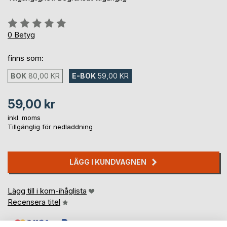
Betyg::
0%
0
Betyg
finns som:
BOK
80,00 KR
E-BOK
59,00 KR
59,00 kr
inkl. moms
Tillgänglig för nedladdning
LÄGG I KUNDVAGNEN
Lägg till i kom-ihåglista
Recensera titel