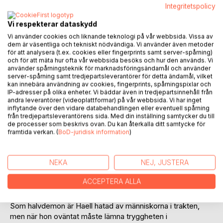
Integritetspolicy
Vi respekterar dataskydd
Vi använder cookies och liknande teknologi på vår webbsida. Vissa av
dem är väsentliga och tekniskt nödvändiga. Vi använder även metoder
BESKRIVNING
för att analysera (t.ex. cookies eller fingerprints samt server-spårning)
och för att mäta hur ofta vår webbsida besöks och hur den används. Vi
använder spårningsteknik för marknadsföringsändamål och använder
server-spårning samt tredjepartsleverantörer för detta ändamål, vilket
"Du intresserar mig", sade den underliga mannen utan att
kan innebära användning av cookies, fingerprints, spårningspixlar och
lyfta blicken från glaset. Rösten var skrovlig, trasig och han
IP-adresser på olika enheter. Vi bäddar även in tredjepartsinnehåll från
andra leverantörer (videoplattformar) på vår webbsida. Vi har inget
pratade med en korthuggen brytning som gjorde det svårt
inflytande över den vidare databehandlingen eller eventuell spårning
att förstå vad han sade.
från tredjepartsleverantörens sida. Med din inställning samtycker du till
"Gör jag?" frågade hon och sneglade på sällskapet som
de processer som beskrivs ovan. Du kan återkalla ditt samtycke för
satt vid bordet intill.
framtida verkan. (
BoD-juridisk information
)
"Det gör du", sade mannen lugnt. "Du är ovanlig, vet du
det?"
NEKA
NEJ, JUSTERA
Hon lade huvudet på sned. "På vilket sätt då?"
"Åh, på många sätt, sha'na. Det är inte många mai'sheh i de
ACCEPTERA ALLA
här trakterna. Ni brukar dödas vid födseln ..."
Som halvdemon är Haell hatad av människorna i trakten,
men när hon oväntat måste lämna tryggheten i