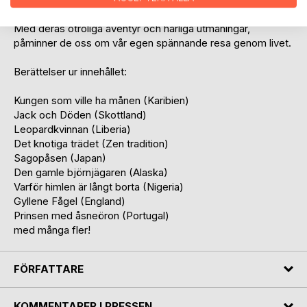
De är ypperliga som redskap i undervisningen.
Med deras otroliga äventyr och härliga utmaningar,
påminner de oss om vår egen spännande resa genom livet.
Berättelser ur innehållet:
Kungen som ville ha månen (Karibien)
Jack och Döden (Skottland)
Leopardkvinnan (Liberia)
Det knotiga trädet (Zen tradition)
Sagopåsen (Japan)
Den gamle björnjägaren (Alaska)
Varför himlen är långt borta (Nigeria)
Gyllene Fågel (England)
Prinsen med åsneöron (Portugal)
med många fler!
FÖRFATTARE
KOMMENTARER I PRESSEN