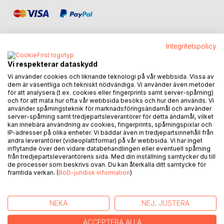
Integritetspolicy
Vi respekterar dataskydd
BESKRIVNING
Vi använder cookies och liknande teknologi på vår webbsida. Vissa av
dem är väsentliga och tekniskt nödvändiga. Vi använder även metoder
för att analysera (t.ex. cookies eller fingerprints samt server-spårning)
Berättelserna i GYLLENE FÅGEL är skördade ur
och för att mäta hur ofta vår webbsida besöks och hur den används. Vi
hela världens sagoskatt, många för första gång på
använder spårningsteknik för marknadsföringsändamål och använder
server-spårning samt tredjepartsleverantörer för detta ändamål, vilket
svenska. Fulla av vishet och finurlighet, kärlek, kraft och
kan innebära användning av cookies, fingerprints, spårningspixlar och
mod
IP-adresser på olika enheter. Vi bäddar även in tredjepartsinnehåll från
har sagorna och myterna vandrat från mun till öra
andra leverantörer (videoplattformar) på vår webbsida. Vi har inget
inflytande över den vidare databehandlingen eller eventuell spårning
över land och hav, ibland i tusentals år.
från tredjepartsleverantörens sida. Med din inställning samtycker du till
Att de överlevt genom tiderna säger mycket
de processer som beskrivs ovan. Du kan återkalla ditt samtycke för
om deras djupa värde och relevans för vår mänskliga kultur.
framtida verkan. (
BoD-juridisk information
)
Visdomshistorier och sagor skapar andrum och samtalsrum
såväl hemma som på arbetsplatsen,
mellan barn och vuxna, man och kvinna, chef och
NEKA
NEJ, JUSTERA
medarbetare.
ACCEPTERA ALLA
Alla kan berätta! Och lyssna!