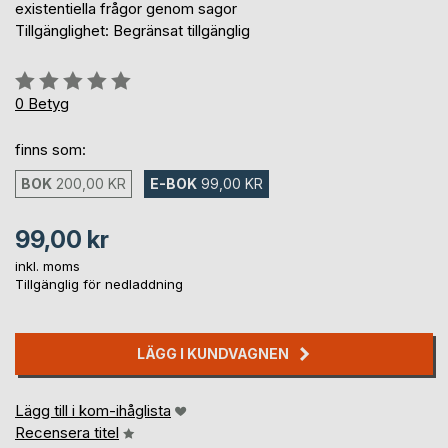
existentiella frågor genom sagor
Tillgänglighet: Begränsat tillgänglig
Betyg::
0%
0
Betyg
finns som:
BOK
200,00 KR
E-BOK
99,00 KR
99,00 kr
inkl. moms
Tillgänglig för nedladdning
LÄGG I KUNDVAGNEN
Lägg till i kom-ihåglista
Recensera titel