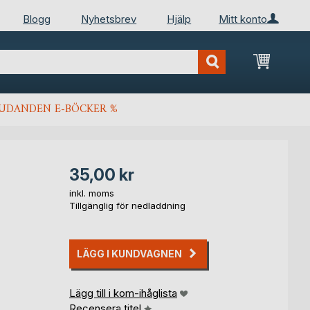
Blogg
Nyhetsbrev
Hjälp
Mitt konto
Min kun
JUDANDEN E-BÖCKER %
35,00 kr
inkl. moms
Tillgänglig för nedladdning
LÄGG I KUNDVAGNEN
Lägg till i kom-ihåglista
Recensera titel