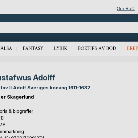
Om BoD
HÄLSA
FANTASY
LYRIK
BOKTIPS AV BOD
ERB
stafwus Adolff
tav II Adolf Sveriges konung 1611-1632
er Skagerlund
oria & biografier
UB
 MB
tenmärkning