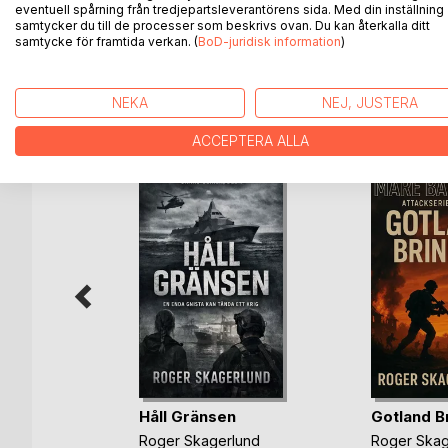
eventuell spårning från tredjepartsleverantörens sida. Med din inställning
Likväl blev Hertig Karls son en av de största kung
samtycker du till de processer som beskrivs ovan. Du kan återkalla ditt
samtycke för framtida verkan. (
BoD-juridisk information
)
NEKA
NEJ, JUSTERA
ANDRA TITLAR HOS
B
ACCEPTERA ALLA
lund
Håll Gränsen
Gotland B
bok
Roger Skagerlund
Roger Skag