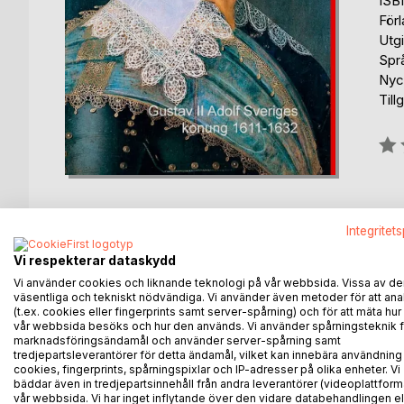
ISB
För
Utg
Spr
Nyck
Till
Bety
0%
Integritet
Vi respekterar dataskydd
BESKRIVNING
FÖRFATTARE
KOMMEN
Vi använder cookies och liknande teknologi på vår webbsida. Vissa av de
väsentliga och tekniskt nödvändiga. Vi använder även metoder för att ana
(t.ex. cookies eller fingerprints samt server-spårning) och för att mäta hur
En historisk sammanfattning om en av Sveriges stör
vår webbsida besöks och hur den används. Vi använder spårningsteknik f
marknadsföringsändamål och använder server-spårning samt
Han var son till hertig Karl och Kristina av Holstein
tredjepartsleverantörer för detta ändamål, vilket kan innebära användning
kronan var dock inte självklar då speciellt Europa
cookies, fingerprints, spårningspixlar och IP-adresser på olika enheter. Vi
bäddar även in tredjepartsinnehåll från andra leverantörer (videoplattform
Sveriges rättmätige kung.
vår webbsida. Vi har inget inflytande över den vidare databehandlingen el