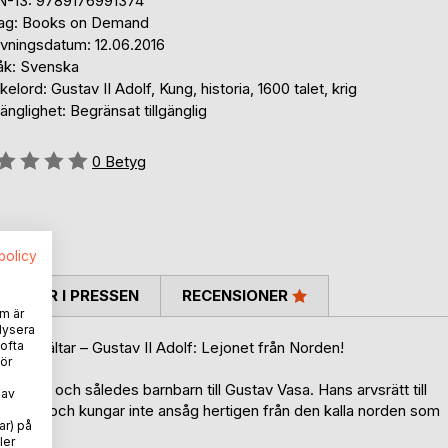
N-13: 9789176991374
lag: Books on Demand
ivningsdatum: 12.06.2016
åk: Svenska
elord: Gustav II Adolf, Kung, historia, 1600 talet, krig
gänglighet: Begränsat tillgänglig
g::
0
Betyg
spolicy
TARER I PRESSEN
RECENSIONER
m är
lysera
 ofta
sta hjältar – Gustav II Adolf: Lejonet från Norden!
ör
-Gottorp och således barnbarn till Gustav Vasa. Hans arvsrätt till
 av
s furstar och kungar inte ansåg hertigen från den kalla norden som
ar) på
ler