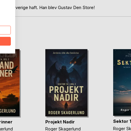
ar som Sverige haft. Han blev Gustav Den Store!
oD
Sektor 
rinner
Projekt Nadir
Roger Sk
erlund
Roger Skagerlund