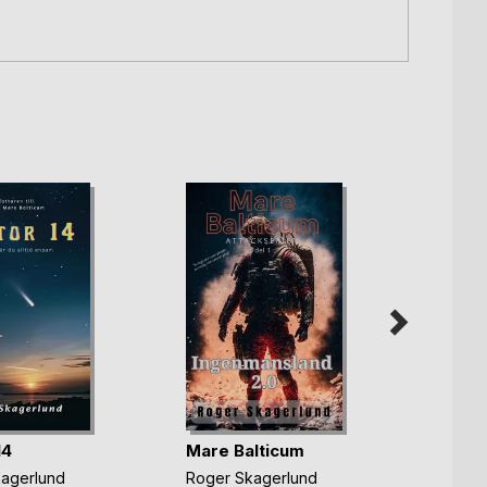
14
Mare Balticum
Skymn
agerlund
Roger Skagerlund
Roger 