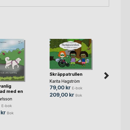
Skräppatrullen
Karita Hagström
vanlig
Liams
79,00 kr
E-bok
ad med en
Cecili
209,00 kr
Bok
rlsson
49,0
r
E-bok
99,0
 kr
Bok