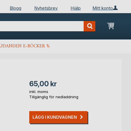
Blogg
Nyhetsbrev
Hjälp
Mitt konto
Min kun
JUDANDEN E-BÖCKER %
65,00 kr
inkl. moms
Tillgänglig för nedladdning
LÄGG I KUNDVAGNEN