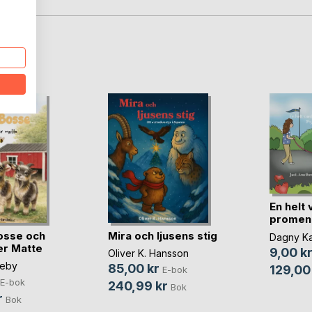
oD
En helt 
promen
Pyr(...)
osse och
Mira och ljusens stig
Dagny Ka
er Matte
9,00 k
Oliver K. Hansson
deby
85,00 kr
129,00
E-bok
E-bok
240,99 kr
Bok
r
Bok