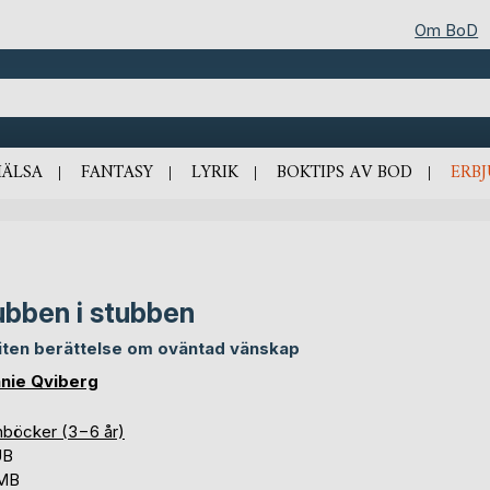
Om BoD
HÄLSA
FANTASY
LYRIK
BOKTIPS AV BOD
ERB
bben i stubben
liten berättelse om oväntad vänskap
nie Qviberg
nböcker (3−6 år)
UB
 MB