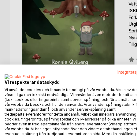
Vat
ISB
För
Utg
Spr
Nyck
Till
Bety
0%
Integritet
fin
Vi respekterar dataskydd
Vi använder cookies och liknande teknologi på vår webbsida. Vissa av de
väsentliga och tekniskt nödvändiga. Vi använder även metoder för att ana
(t.ex. cookies eller fingerprints samt server-spårning) och för att mäta hur
vår webbsida besöks och hur den används. Vi använder spårningsteknik f
marknadsföringsändamål och använder server-spårning samt
BESKRIVNING
FÖRFATTARE
KOMMEN
tredjepartsleverantörer för detta ändamål, vilket kan innebära användning
cookies, fingerprints, spårningspixlar och IP-adresser på olika enheter. Vi
bäddar även in tredjepartsinnehåll från andra leverantörer (videoplattform
Gubben i stubben är inte större än en tekopp. En 
vår webbsida. Vi har inget inflytande över den vidare databehandlingen el
blir början på ett äventyr och oväntad vänskap.
eventuell spårning från tredjepartsleverantörens sida. Med din inställning