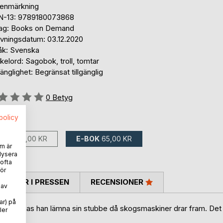
tenmärkning
N-13: 9789180073868
lag: Books on Demand
ivningsdatum: 03.12.2020
åk: Svenska
elord: Sagobok, troll, tomtar
gänglighet: Begränsat tillgänglig
g::
0
Betyg
spolicy
ns som:
BOK
140,00 KR
E-BOK
65,00 KR
m är
lysera
 ofta
ör
TARER I PRESSEN
RECENSIONER
 av
ar) på
dag tvingas han lämna sin stubbe då skogsmaskiner drar fram. Det
ler