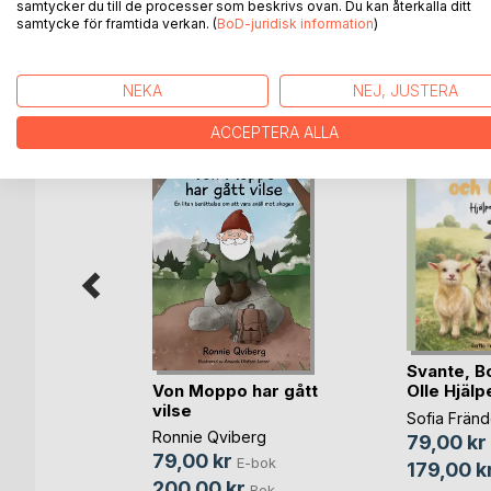
samtycker du till de processer som beskrivs ovan. Du kan återkalla ditt
samtycke för framtida verkan. (
BoD-juridisk information
)
ANDRA TITLAR HOS
B
NEKA
NEJ, JUSTERA
ACCEPTERA ALLA
llen
son
Svante, B
bok
Von Moppo har gått
Olle Hjälp
ok
vilse
Sofia Frän
Ronnie Qviberg
79,00 kr
79,00 kr
E-bok
179,00 k
200,00 kr
Bok