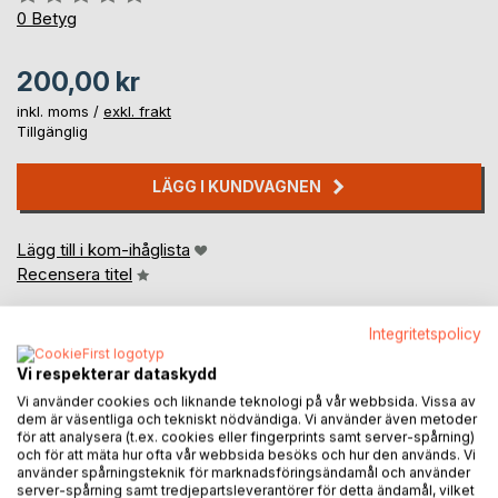
0%
0
Betyg
200,00 kr
inkl. moms /
exkl. frakt
Tillgänglig
LÄGG I KUNDVAGNEN
Lägg till i kom-ihåglista
Recensera titel
Integritetspolicy
Vi respekterar dataskydd
Vi använder cookies och liknande teknologi på vår webbsida. Vissa av
dem är väsentliga och tekniskt nödvändiga. Vi använder även metoder
för att analysera (t.ex. cookies eller fingerprints samt server-spårning)
BESKRIVNING
och för att mäta hur ofta vår webbsida besöks och hur den används. Vi
använder spårningsteknik för marknadsföringsändamål och använder
server-spårning samt tredjepartsleverantörer för detta ändamål, vilket