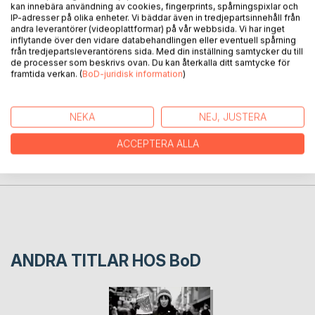
Boken är en samling artiklar skrivna mellan 1999 och 2021
kan innebära användning av cookies, fingerprints, spårningspixlar och
IP-adresser på olika enheter. Vi bäddar även in tredjepartsinnehåll från
om den svenska grundskolans förändring från rimligt
andra leverantörer (videoplattformar) på vår webbsida. Vi har inget
likvärdig för alla barn i Sverige till världens kanske hårdast
inflytande över den vidare databehandlingen eller eventuell spårning
segregerade marknadsskola.
från tredjepartsleverantörens sida. Med din inställning samtycker du till
de processer som beskrivs ovan. Du kan återkalla ditt samtycke för
framtida verkan. (
BoD-juridisk information
)
FÖRFATTARE
NEKA
NEJ, JUSTERA
KOMMENTARER I PRESSEN
ACCEPTERA ALLA
RECENSIONER
ANDRA TITLAR HOS
BoD