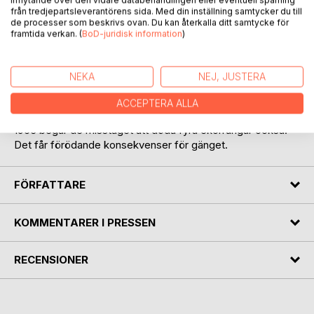
inflytande över den vidare databehandlingen eller eventuell spårning
från tredjepartsleverantörens sida. Med din inställning samtycker du till
de processer som beskrivs ovan. Du kan återkalla ditt samtycke för
framtida verkan. (
BoD-juridisk information
)
BESKRIVNING
NEKA
NEJ, JUSTERA
Boken Grodornas fiende handlar om ett gäng pojkar i
förorten Sjöbo i norra Borås som plågar grodor till döds
ACCEPTERA ALLA
som lever i en damm vid Doktor Söderbergs äng. Våren
1963 begår de misstaget att döda fyra ekorrungar också.
Det får förödande konsekvenser för gänget.
FÖRFATTARE
KOMMENTARER I PRESSEN
RECENSIONER