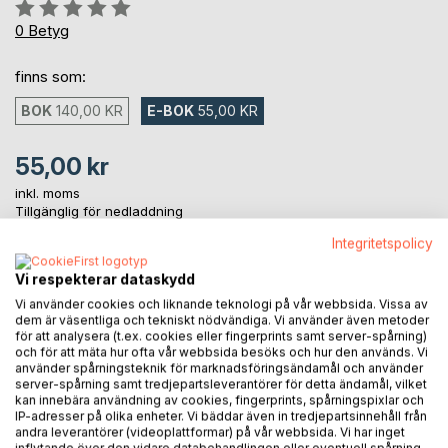
Betyg::
0%
0
Betyg
finns som:
BOK
140,00 KR
E-BOK
55,00 KR
55,00 kr
inkl. moms
Tillgänglig för nedladdning
Integritetspolicy
Vi respekterar dataskydd
LÄGG I KUNDVAGNEN
Vi använder cookies och liknande teknologi på vår webbsida. Vissa av
dem är väsentliga och tekniskt nödvändiga. Vi använder även metoder
Lägg till i kom-ihåglista
för att analysera (t.ex. cookies eller fingerprints samt server-spårning)
och för att mäta hur ofta vår webbsida besöks och hur den används. Vi
Recensera titel
använder spårningsteknik för marknadsföringsändamål och använder
server-spårning samt tredjepartsleverantörer för detta ändamål, vilket
kan innebära användning av cookies, fingerprints, spårningspixlar och
IP-adresser på olika enheter. Vi bäddar även in tredjepartsinnehåll från
andra leverantörer (videoplattformar) på vår webbsida. Vi har inget