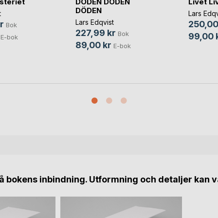
teriet
DÖDEN DÖDEN
Livet Li
DÖDEN
t
Lars Edqv
Lars Edqvist
r
250,00
Bok
227,99 kr
Bok
99,00 
E-bok
89,00 kr
E-bok
 bokens inbindning. Utformning och detaljer kan v