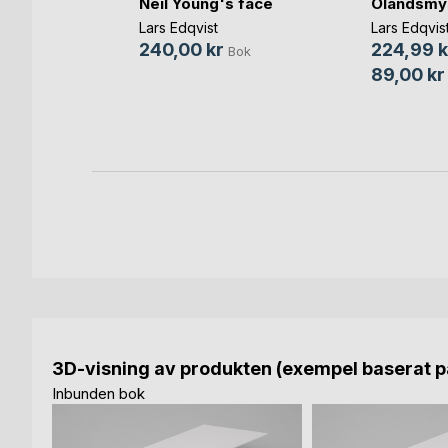
Neil Young's face
Ölandsmys
n själ
Lars Edqvist
Lars Edqvis
240,00 kr
224,99 k
Bok
89,00 kr
Bok
-bok
3D-visning av produkten (exempel baserat på
Inbunden bok