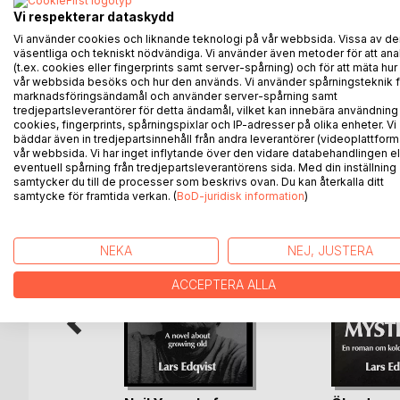
Huvudpersonerna i boken är griniga gubbar i olika å
Vi respekterar dataskydd
Ölrepubliken och upptäcker att de gillar att gräla 
där för att gräla under namnet Grälrepubliken.
Vi använder cookies och liknande teknologi på vår webbsida. Vissa av de
väsentliga och tekniskt nödvändiga. Vi använder även metoder för att ana
Det visar sig att fler vill vara med och gräla, men d
(t.ex. cookies eller fingerprints samt server-spårning) och för att mäta hur
med att bevilja visum till republiken.
vår webbsida besöks och hur den används. Vi använder spårningsteknik f
marknadsföringsändamål och använder server-spårning samt
tredjepartsleverantörer för detta ändamål, vilket kan innebära användning
cookies, fingerprints, spårningspixlar och IP-adresser på olika enheter. Vi
bäddar även in tredjepartsinnehåll från andra leverantörer (videoplattform
ANDRA TITLAR HOS
B
vår webbsida. Vi har inget inflytande över den vidare databehandlingen el
eventuell spårning från tredjepartsleverantörens sida. Med din inställning
samtycker du till de processer som beskrivs ovan. Du kan återkalla ditt
samtycke för framtida verkan. (
BoD-juridisk information
)
NEKA
NEJ, JUSTERA
ACCEPTERA ALLA