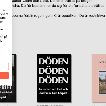
ldrar, Gabriel, Glenn och Göte. De råkar träffas på krogen
med varandra. Därför bestämmer de sig för att fortsätta att träffas
m är
lysera
e tre gubbarna förblir regeringen i Grälrepubliken. De är restriktiva
 ofta
ör
 av
ar) på
oD
ler