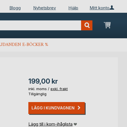
Blogg
Nyhetsbrev
Hjälp
Mitt konto
Min kun
JUDANDEN E-BÖCKER %
199,00 kr
inkl. moms /
exkl. frakt
Tillgänglig
LÄGG I KUNDVAGNEN
Lägg till i kom-ihåglista