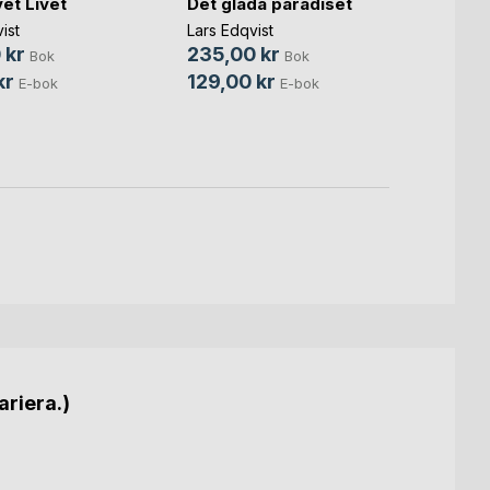
Yuusu
vet Livet
Det glada paradiset
Lars E
ist
Lars Edqvist
269,
 kr
235,00 kr
Bok
Bok
129,0
kr
129,00 kr
E-bok
E-bok
ariera.)