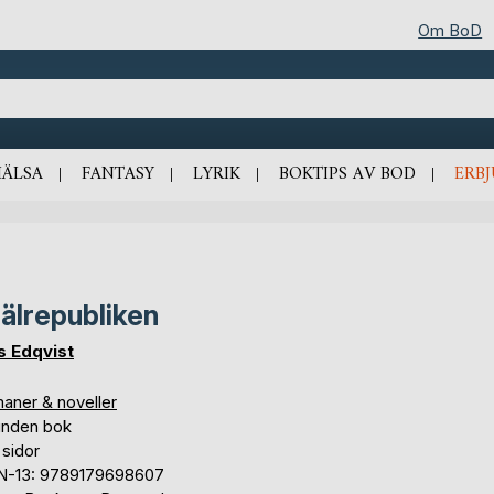
Om BoD
HÄLSA
FANTASY
LYRIK
BOKTIPS AV BOD
ERB
älrepubliken
s Edqvist
aner & noveller
unden bok
 sidor
N-13: 9789179698607