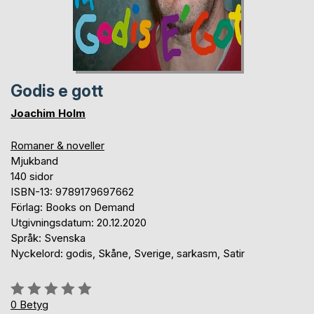
Godis e gott
Joachim Holm
Romaner & noveller
Mjukband
140 sidor
ISBN-13: 9789179697662
Förlag: Books on Demand
Utgivningsdatum: 20.12.2020
Språk: Svenska
Nyckelord: godis, Skåne, Sverige, sarkasm, Satir
Betyg::
0%
0
Betyg