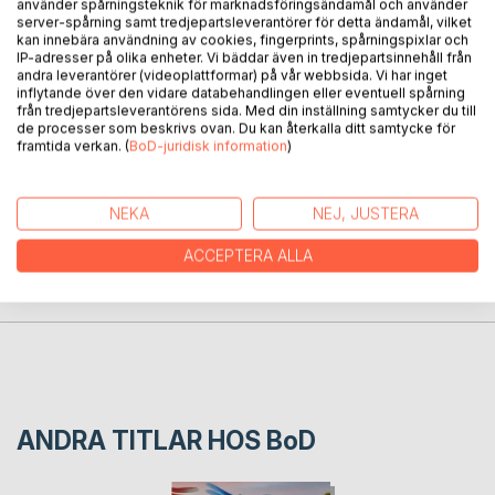
BESKRIVNING
använder spårningsteknik för marknadsföringsändamål och använder
server-spårning samt tredjepartsleverantörer för detta ändamål, vilket
kan innebära användning av cookies, fingerprints, spårningspixlar och
IP-adresser på olika enheter. Vi bäddar även in tredjepartsinnehåll från
En berättelse som i stort sett är nästan sann...om en
andra leverantörer (videoplattformar) på vår webbsida. Vi har inget
godisplockares dagliga upplevelser i tid och i värkligheten -
inflytande över den vidare databehandlingen eller eventuell spårning
"Ouleballebouåöllebääele"
från tredjepartsleverantörens sida. Med din inställning samtycker du till
de processer som beskrivs ovan. Du kan återkalla ditt samtycke för
framtida verkan. (
BoD-juridisk information
)
FÖRFATTARE
NEKA
NEJ, JUSTERA
KOMMENTARER I PRESSEN
ACCEPTERA ALLA
RECENSIONER
ANDRA TITLAR HOS
BoD