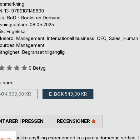
tenmärkning
N-13: 9789181148800
lag: BoD - Books on Demand
ivningsdatum: 08.05.2025
åk: Engelska
kelord: Management, Internationell business, CEO, Sales, Human
ources Management
gänglighet: Begränsat tillgänglig
g::
0
Betyg
ns som:
BOK
699,00 KR
E-BOK
549,00 KR
TARER I PRESSEN
RECENSIONER
on are unlike anything experienced in a purely domestic setting. I
spolicy