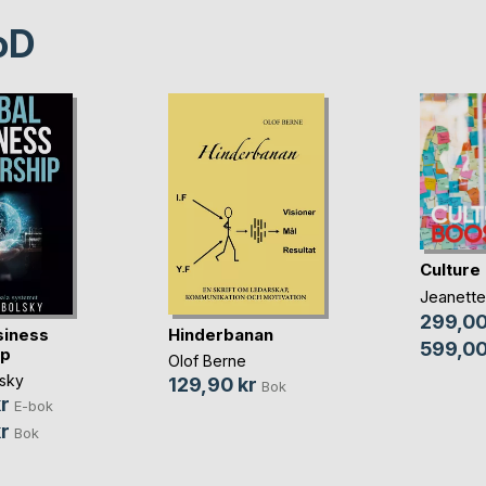
oD
Culture
Jeanette
299,00
siness
Hinderbanan
599,00
ip
Olof Berne
sky
129,90 kr
Bok
r
E-bok
r
Bok