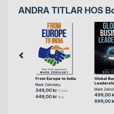
ANDRA TITLAR HOS
B
med
From Europe to India
Global Bu
mod
Leadersh
Mark Zebolsky
Mark Zebol
349,00 kr
E-bok
499,00 k
-bok
449,00 kr
Bok
699,00 k
Bok