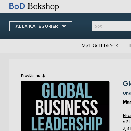
ALLA KATEGORIER
MAT OCH DRYCK
Provläs nu
Gl
Skip
Skip
to
to
Und
the
the
end
beginning
Mar
of
of
the
the
Eko
images
images
eP
gallery
gallery
2,3