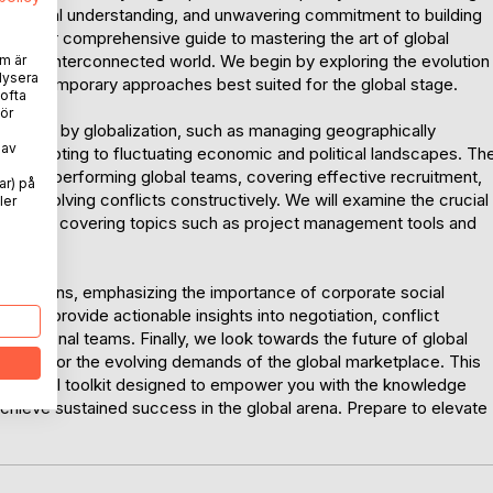
ss-cultural understanding, and unwavering commitment to building
as your comprehensive guide to mastering the art of global
todays interconnected world. We begin by exploring the evolution
m är
lysera
nd contemporary approaches best suited for the global stage.
 ofta
ör
esented by globalization, such as managing geographically
 av
and adapting to fluctuating economic and political landscapes. Th
ng high-performing global teams, covering effective recruitment,
ar) på
and resolving conflicts constructively. We will examine the crucial
ler
boration, covering topics such as project management tools and
iderations, emphasizing the importance of corporate social
e will provide actionable insights into negotiation, conflict
rnational teams. Finally, we look towards the future of global
ng you for the evolving demands of the global marketplace. This
 a practical toolkit designed to empower you with the knowledge
achieve sustained success in the global arena. Prepare to elevate