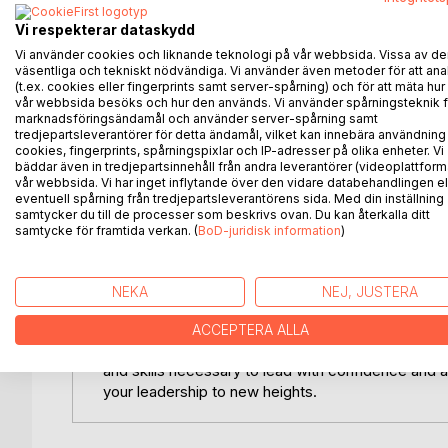
requires a unique blend of strategic thinking, cro
Vi respekterar dataskydd
diverse, high-performing teams. This book serves 
leadership, providing a framework for success in 
Vi använder cookies och liknande teknologi på vår webbsida. Vissa av de
väsentliga och tekniskt nödvändiga. Vi använder även metoder för att ana
of leadership, examining both historical models a
(t.ex. cookies eller fingerprints samt server-spårning) och för att mäta hur
vår webbsida besöks och hur den används. Vi använder spårningsteknik f
We delve into the challenges and opportunities pr
marknadsföringsändamål och använder server-spårning samt
tredjepartsleverantörer för detta ändamål, vilket kan innebära användning
dispersed teams, navigating cultural differences, 
cookies, fingerprints, spårningspixlar och IP-adresser på olika enheter. Vi
book then moves to practical strategies for buildi
bäddar även in tredjepartsinnehåll från andra leverantörer (videoplattform
fostering inclusivity, promoting skill development, 
vår webbsida. Vi har inget inflytande över den vidare databehandlingen el
eventuell spårning från tredjepartsleverantörens sida. Med din inställning
role of technology in enhancing global team colla
samtycker du till de processer som beskrivs ovan. Du kan återkalla ditt
communication platforms.
samtycke för framtida verkan. (
BoD-juridisk information
)
Throughout the book, we will address ethical cons
responsibility and compliance in a global context. W
NEKA
NEJ, JUSTERA
resolution, and performance management within inte
leadership, exploring emerging trends and prepari
ACCEPTERA ALLA
book is not merely a theoretical exploration; it's
and skills necessary to lead with confidence and 
your leadership to new heights.