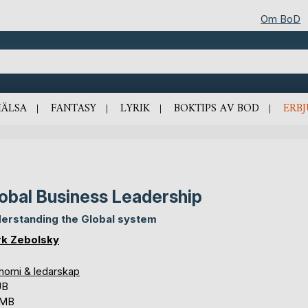
Om BoD
HÄLSA
FANTASY
LYRIK
BOKTIPS AV BOD
ERB
obal Business Leadership
erstanding the Global system
k Zebolsky
nomi & ledarskap
UB
 MB