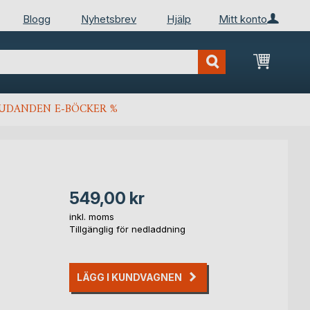
Blogg
Nyhetsbrev
Hjälp
Mitt konto
Min kun
JUDANDEN E-BÖCKER %
549,00 kr
inkl. moms
Tillgänglig för nedladdning
LÄGG I KUNDVAGNEN