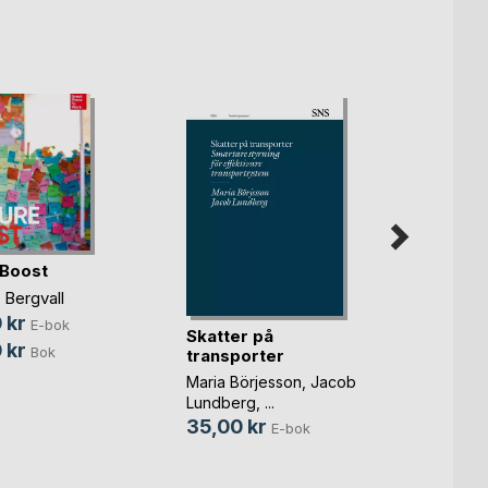
 Boost
 Bergvall
 kr
E-bok
Skatter på
För e
 kr
Bok
transporter
samhä
effekti
Maria Börjesson
,
Jacob
Lars Hu
Lundberg
, ...
Ander
35,00 kr
39,0
E-bok