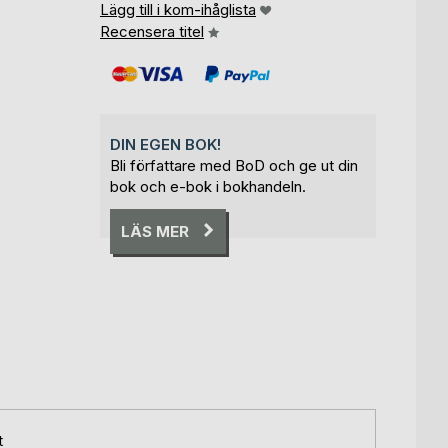
Lägg till i kom-ihåglista
Recensera titel
DIN EGEN BOK!
Bli författare med BoD och ge ut din
bok och e-bok i bokhandeln.
LÄS MER
t