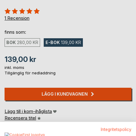
Betyg::
100%
1
Recension
finns som:
BOK
280,00 KR
E-BOK
139,00 KR
139,00 kr
inkl. moms
Tillgänglig för nedladdning
LÄGG I KUNDVAGNEN
Lägg till i kom-ihåglista
Recensera titel
Integritetspolicy