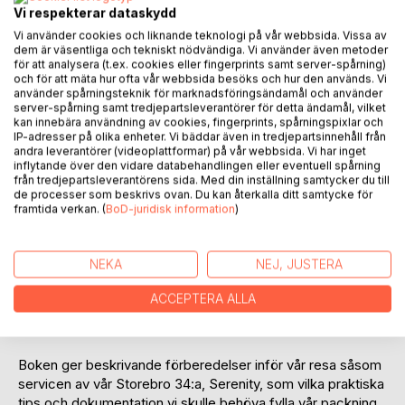
Vi respekterar dataskydd
Vi använder cookies och liknande teknologi på vår webbsida. Vissa av
dem är väsentliga och tekniskt nödvändiga. Vi använder även metoder
för att analysera (t.ex. cookies eller fingerprints samt server-spårning)
och för att mäta hur ofta vår webbsida besöks och hur den används. Vi
BESKRIVNING
använder spårningsteknik för marknadsföringsändamål och använder
server-spårning samt tredjepartsleverantörer för detta ändamål, vilket
kan innebära användning av cookies, fingerprints, spårningspixlar och
Tanken av att få njuta av livet på heltid i båten är en
IP-adresser på olika enheter. Vi bäddar även in tredjepartsinnehåll från
andra leverantörer (videoplattformar) på vår webbsida. Vi har inget
fantastisk känsla! En sorts verklighet som faktiskt kunde bli
inflytande över den vidare databehandlingen eller eventuell spårning
vår och som nu äntligen skulle bli av.
från tredjepartsleverantörens sida. Med din inställning samtycker du till
de processer som beskrivs ovan. Du kan återkalla ditt samtycke för
framtida verkan. (
BoD-juridisk information
)
Efter vår resa runt Sverige från sydöstra Blekinge via Göta
Kanal 2017 blev vi mer övertygade än någonsin. Vi gör det!
Hur svårt kunde det vara egentligen?! Sagt och gjort, på
NEKA
NEJ, JUSTERA
våren 2018 flyttade vi in i Serenity på heltid och strax efter
midsommar gav vi oss av på en resa söderut. Våra tankar
ACCEPTERA ALLA
om att ta oss med S/Y SRC Serenity på kanalerna genom
Europa blev då ett faktum.
Boken ger beskrivande förberedelser inför vår resa såsom
servicen av vår Storebro 34:a, Serenity, som vilka praktiska
tips och dokumentation vi skulle behöva fylla vår packning