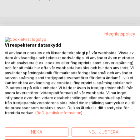
BESKRIVNING
Integritetspolicy
Vi respekterar dataskydd
Wäre ich ohne den Krieg so ein introvertierter Mensch und
Vi använder cookies och liknande teknologi på vår webbsida. Vissa av
Einzelgänger geworden? Eine müßige Frage. Nicht müßig
dem är väsentliga och tekniskt nödvändiga. Vi använder även metoder
för att analysera (t.ex. cookies eller fingerprints samt server-spårning)
ist es, Überlegungen anzustellen, wie dieser Junge, mit 5
och för att mäta hur ofta vår webbsida besöks och hur den används. Vi
Jahren eingeschult, isoliert in einem nicht-christlichen
använder spårningsteknik för marknadsföringsändamål och använder
Elternhaus bis zum. 1. Januar 1945 aufgewachsen,
server-spårning samt tredjepartsleverantörer för detta ändamål, vilket
urplötzlich in das Inferno der Flucht geschleudert wurde.
kan innebära användning av cookies, fingerprints, spårningspixlar och
IP-adresser på olika enheter. Vi bäddar även in tredjepartsinnehåll från
Die vier Monate bis zum Mai mit ständigen
andra leverantörer (videoplattformar) på vår webbsida. Vi har inget
Bombenangriffen auf den Straßen mit toten Menschen und
inflytande över den vidare databehandlingen eller eventuell spårning
Pferden links und rechts. Anfang November in den streng
från tredjepartsleverantörens sida. Med din inställning samtycker du till
de processer som beskrivs ovan. Du kan återkalla ditt samtycke för
katholischhen Hexenkessel in Bayern geworfen, als
framtida verkan. (
BoD-juridisk information
)
Polacken beschimpft und von jungen Mädchen verprügelt,
weil ich nicht in ihre Kirche ging. Nach einem weiteren
Volksschuljahr ins städtische Gymnasium gewechselt als
NEKA
NEJ, JUSTERA
jüngster unter viel älteren Schülern, was viel Prügeleien