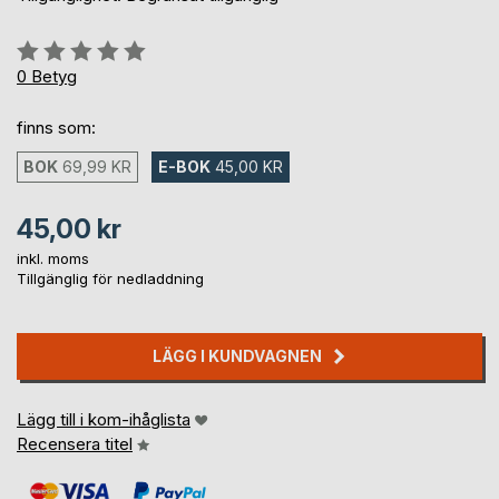
Betyg::
0%
0
Betyg
finns som:
BOK
69,99 KR
E-BOK
45,00 KR
45,00 kr
inkl. moms
Tillgänglig för nedladdning
LÄGG I KUNDVAGNEN
Lägg till i kom-ihåglista
Recensera titel