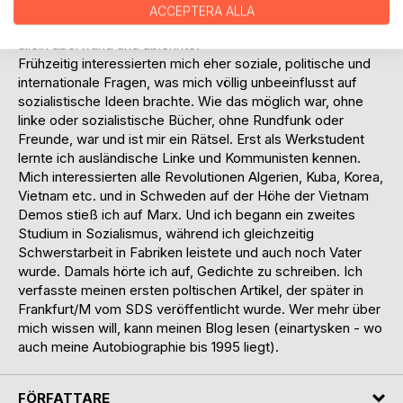
bedeutete. Das zwang mich zu einer frühzeitigen
ACCEPTERA ALLA
Auseinandersetzung mit dem Christentum., das ich ganz
allein überwand und ablehnte.
Frühzeitig interessierten mich eher soziale, politische und
internationale Fragen, was mich völlig unbeeinflusst auf
sozialistische Ideen brachte. Wie das möglich war, ohne
linke oder sozialistische Bücher, ohne Rundfunk oder
Freunde, war und ist mir ein Rätsel. Erst als Werkstudent
lernte ich ausländische Linke und Kommunisten kennen.
Mich interessierten alle Revolutionen Algerien, Kuba, Korea,
Vietnam etc. und in Schweden auf der Höhe der Vietnam
Demos stieß ich auf Marx. Und ich begann ein zweites
Studium in Sozialismus, während ich gleichzeitig
Schwerstarbeit in Fabriken leistete und auch noch Vater
wurde. Damals hörte ich auf, Gedichte zu schreiben. Ich
verfasste meinen ersten poltischen Artikel, der später in
Frankfurt/M vom SDS veröffentlicht wurde. Wer mehr über
mich wissen will, kann meinen Blog lesen (einartysken - wo
auch meine Autobiographie bis 1995 liegt).
FÖRFATTARE