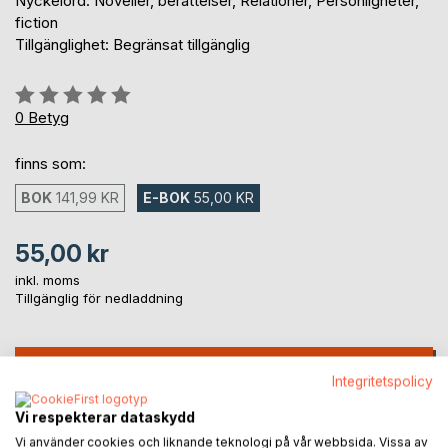
Nyckelord: Noveller, berättelser, Relationer, Personligheter,
fiction
Tillgänglighet: Begränsat tillgänglig
Betyg::
0%
0
Betyg
finns som:
BOK
141,99 KR
E-BOK
55,00 KR
55,00 kr
inkl. moms
Tillgänglig för nedladdning
LÄGG I KUNDVAGNEN
Integritetspolicy
Vi respekterar dataskydd
Lägg till i kom-ihåglista
Vi använder cookies och liknande teknologi på vår webbsida. Vissa av
Recensera titel