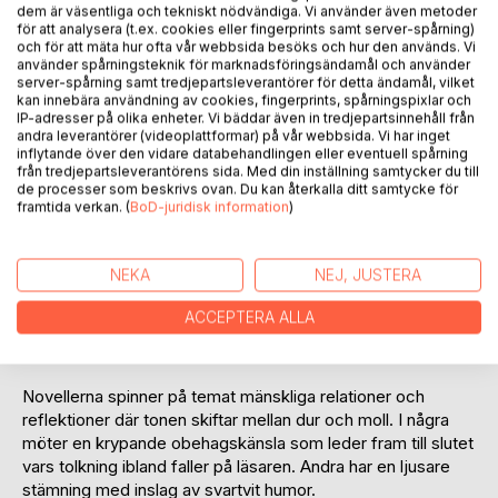
dem är väsentliga och tekniskt nödvändiga. Vi använder även metoder
för att analysera (t.ex. cookies eller fingerprints samt server-spårning)
och för att mäta hur ofta vår webbsida besöks och hur den används. Vi
använder spårningsteknik för marknadsföringsändamål och använder
server-spårning samt tredjepartsleverantörer för detta ändamål, vilket
kan innebära användning av cookies, fingerprints, spårningspixlar och
IP-adresser på olika enheter. Vi bäddar även in tredjepartsinnehåll från
andra leverantörer (videoplattformar) på vår webbsida. Vi har inget
inflytande över den vidare databehandlingen eller eventuell spårning
BESKRIVNING
från tredjepartsleverantörens sida. Med din inställning samtycker du till
de processer som beskrivs ovan. Du kan återkalla ditt samtycke för
framtida verkan. (
BoD-juridisk information
)
Den gamle skolläraren ser med ängslan tillbaka på sitt liv. En
lekande pojke funderar över den gåtfulla döden. Johansson
NEKA
NEJ, JUSTERA
får bryderi med sin gamla radioapparat. Vänskapen med ett
gammalt träd prövas. Ett samtal speglar parförhållandet
ACCEPTERA ALLA
mellan omaka personligheter. Två bröders nära kamratskap
tar en ny vändning.
Novellerna spinner på temat mänskliga relationer och
reflektioner där tonen skiftar mellan dur och moll. I några
möter en krypande obehagskänsla som leder fram till slutet
vars tolkning ibland faller på läsaren. Andra har en ljusare
stämning med inslag av svartvit humor.