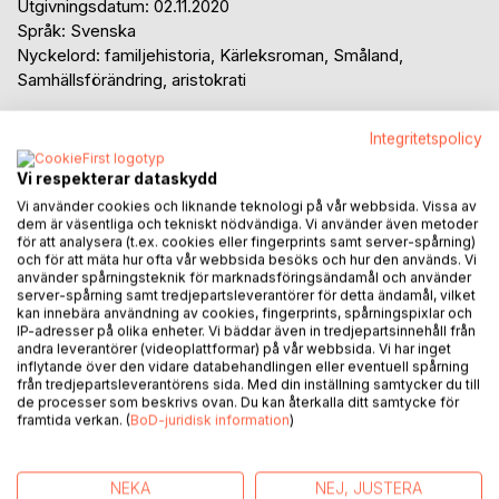
Utgivningsdatum: 02.11.2020
Språk: Svenska
Nyckelord: familjehistoria, Kärleksroman, Småland,
Samhällsförändring, aristokrati
Betyg::
Integritetspolicy
80%
1
Recension
Vi respekterar dataskydd
Vi använder cookies och liknande teknologi på vår webbsida. Vissa av
125,00 kr
dem är väsentliga och tekniskt nödvändiga. Vi använder även metoder
för att analysera (t.ex. cookies eller fingerprints samt server-spårning)
inkl. moms /
exkl. frakt
och för att mäta hur ofta vår webbsida besöks och hur den används. Vi
Tillgänglig
använder spårningsteknik för marknadsföringsändamål och använder
server-spårning samt tredjepartsleverantörer för detta ändamål, vilket
kan innebära användning av cookies, fingerprints, spårningspixlar och
LÄGG I KUNDVAGNEN
IP-adresser på olika enheter. Vi bäddar även in tredjepartsinnehåll från
andra leverantörer (videoplattformar) på vår webbsida. Vi har inget
inflytande över den vidare databehandlingen eller eventuell spårning
från tredjepartsleverantörens sida. Med din inställning samtycker du till
Lägg till i kom-ihåglista
de processer som beskrivs ovan. Du kan återkalla ditt samtycke för
Recensera titel
framtida verkan. (
BoD-juridisk information
)
NEKA
NEJ, JUSTERA