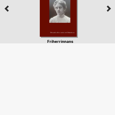
Friherrinnans
avsked
Lennart Rappe
138,99 kr
Bok
95,00 kr
E-bok