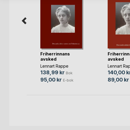
Friherrinnans
Friherrin
avsked
avsked
Bok
Lennart Rappe
Lennart Ra
-bok
138,99 kr
140,00 k
Bok
95,00 kr
89,00 kr
E-bok