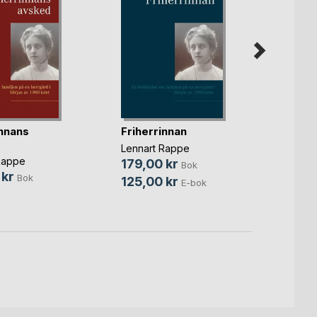
innans
Friherrinnan
Missb
Dotte
Lennart Rappe
Rappe
Petra 
179,00 kr
Bok
 kr
189,
Bok
125,00 kr
E-bok
115,0