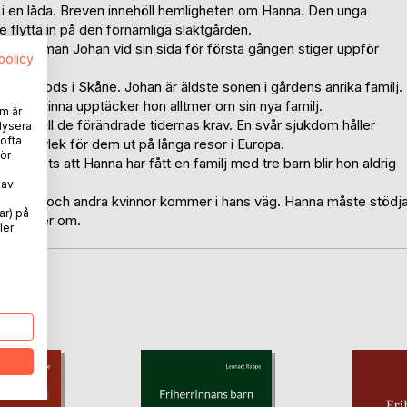
 i en låda. Breven innehöll hemligheten om Hanna. Den unga
 flytta in på den förnämliga släktgården.
in fästman Johan vid sin sida för första gången stiger uppför
spolicy
n ett gods i Skåne. Johan är äldste sonen i gårdens anrika familj.
friherrinna upptäcker hon alltmer om sin nya familj.
m är
åligt till de förändrade tidernas krav. En svår sjukdom håller
lysera
 ofta
a och kärlek för dem ut på långa resor i Europa.
ör
d. Trots att Hanna har fått en familj med tre barn blir hon aldrig
 av
ifter, spel och andra kvinnor kommer i hans väg. Hanna måste stödj
ar) på
a drömmer om.
ler
oD