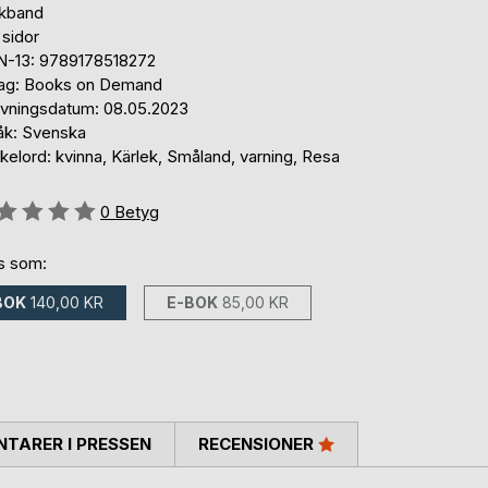
kband
 sidor
N-13: 9789178518272
lag: Books on Demand
ivningsdatum: 08.05.2023
åk: Svenska
elord: kvinna, Kärlek, Småland, varning, Resa
g::
0
Betyg
ns som:
BOK
140,00 KR
E-BOK
85,00 KR
TARER I PRESSEN
RECENSIONER