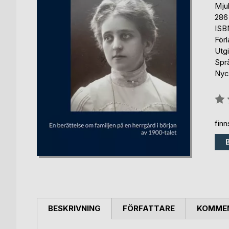
Mju
286
ISB
För
Utg
Spr
Nyck
Bety
0%
fin
BESKRIVNING
FÖRFATTARE
KOMMEN