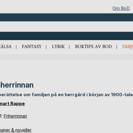
Om BoD
HÄLSA
FANTASY
LYRIK
BOKTIPS AV BOD
ERB
iherrinnan
berättelse om familjen på en herrgård i början av 1900-tale
nart Rappe
1:
Friherrinnan
aner & noveller