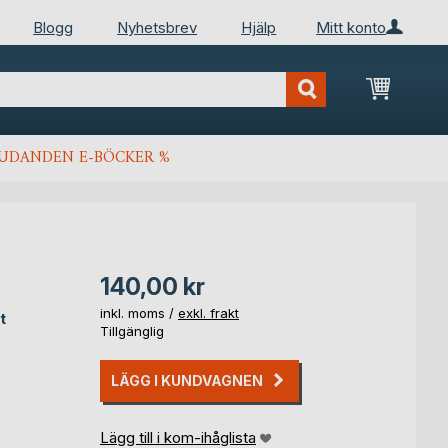
Blogg
Nyhetsbrev
Hjälp
Mitt konto
Min kun
JUDANDEN E-BÖCKER %
140,00 kr
inkl. moms /
exkl. frakt
t
Tillgänglig
LÄGG I KUNDVAGNEN
Lägg till i kom-ihåglista