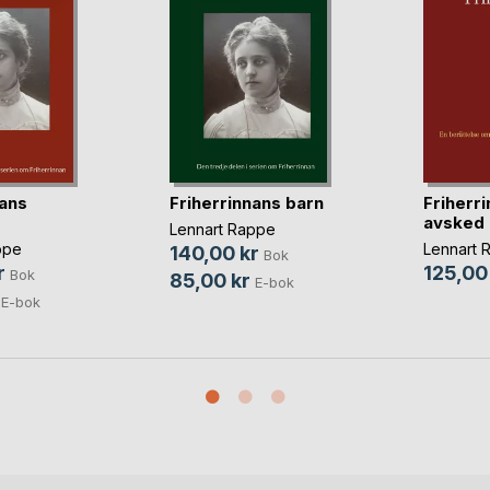
nans
Friherrinnans barn
Friherr
avsked
Lennart Rappe
ppe
Lennart 
140,00 kr
Bok
r
125,00
Bok
85,00 kr
E-bok
E-bok