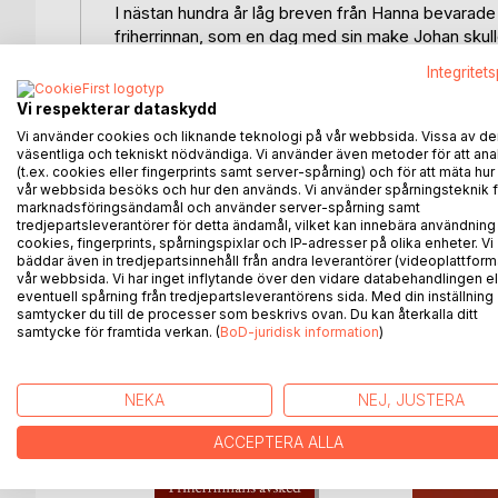
I nästan hundra år låg breven från Hanna bevarade
friherrinnan, som en dag med sin make Johan skulle
Lyckan tycktes fullkomlig för Hanna, när hon med s
Integritet
trappan till den stiliga herrgården.
Hanna är den välsituerade men oerfarna dottern frå
Vi respekterar dataskydd
Medan Hanna omfamnar sin roll som familjens unga 
Vi använder cookies och liknande teknologi på vår webbsida. Vissa av de
Familjens söner har fått en uppfostran som passar d
väsentliga och tekniskt nödvändiga. Vi använder även metoder för att ana
(t.ex. cookies eller fingerprints samt server-spårning) och för att mäta hur
familjens döttrar i sitt grepp. Deras kamp för häls
vår webbsida besöks och hur den används. Vi använder spårningsteknik f
Samhällets snabba förändring gör sig ständigt påmin
marknadsföringsändamål och använder server-spårning samt
fri sin längtan tillbaka till sitt barndomshem.
tredjepartsleverantörer för detta ändamål, vilket kan innebära användning
cookies, fingerprints, spårningspixlar och IP-adresser på olika enheter. Vi
Johan har svårt att axla sitt nya ansvar. Stora utg
bäddar även in tredjepartsinnehåll från andra leverantörer (videoplattform
Johan om de skall lyckas skapa den framtid båd
vår webbsida. Vi har inget inflytande över den vidare databehandlingen el
eventuell spårning från tredjepartsleverantörens sida. Med din inställning
samtycker du till de processer som beskrivs ovan. Du kan återkalla ditt
samtycke för framtida verkan. (
BoD-juridisk information
)
ANDRA TITLAR HOS
B
NEKA
NEJ, JUSTERA
ACCEPTERA ALLA