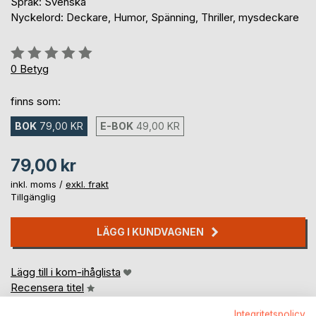
Språk: Svenska
Nyckelord: Deckare, Humor, Spänning, Thriller, mysdeckare
Betyg::
0%
0
Betyg
finns som:
BOK
79,00 KR
E-BOK
49,00 KR
79,00 kr
inkl. moms /
exkl. frakt
Tillgänglig
LÄGG I KUNDVAGNEN
Lägg till i kom-ihåglista
Recensera titel
Integritetspolicy