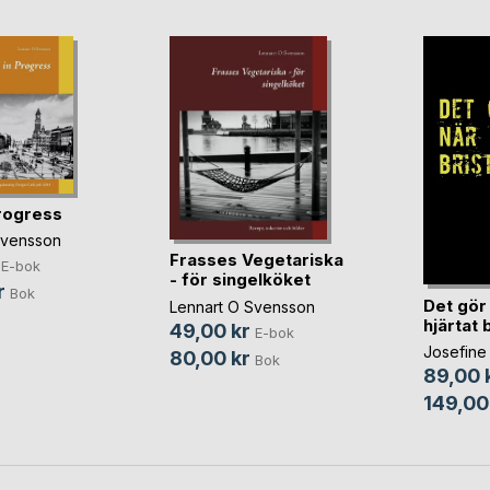
rogress
Svensson
Frasses Vegetariska
E-bok
- för singelköket
r
Bok
Det gör
Lennart O Svensson
hjärtat 
49,00 kr
E-bok
Josefine
80,00 kr
Bok
89,00 
149,00