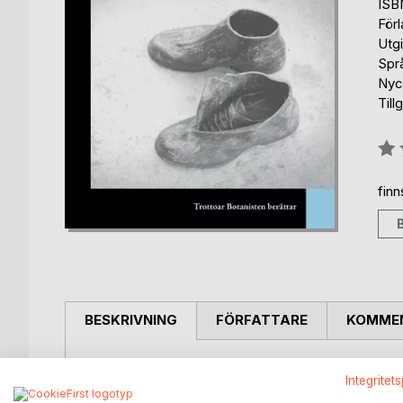
ISB
För
Utg
Spr
Nyck
Till
Bety
0%
fin
BESKRIVNING
FÖRFATTARE
KOMMEN
Det här är historien om den smått spritmarinerade 
Integritet
myndigheten.