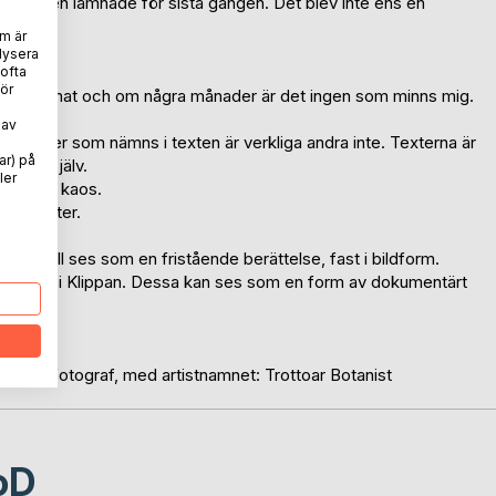
tkvarnen lämnade för sista gången. Det blev inte ens en
mman.
m är
lysera
 ofta
ör
a som lämnat och om några månader är det ingen som minns mig.
 av
 personer som nämns i texten är verkliga andra inte. Texterna är
ar) på
gissa själv.
ler
 form av kaos.
isst mönster.
utan skall ses som en fristående berättelse, fast i bildform.
anjärnväg i Klippan. Dessa kan ses som en form av dokumentärt
ionerad fotograf, med artistnamnet: Trottoar Botanist
oD