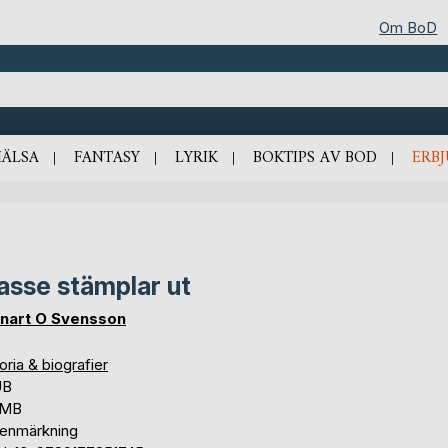
Om BoD
HÄLSA
FANTASY
LYRIK
BOKTIPS AV BOD
ERB
asse stämplar ut
nart O Svensson
oria & biografier
UB
 MB
tenmärkning