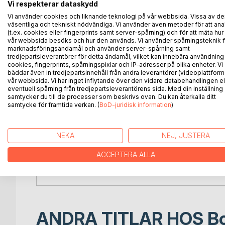
Många var de som drog en lättnadens suck när pra
Vi respekterar dataskydd
avtackning, utan jag försvann som en blå rök i di
Vi använder cookies och liknande teknologi på vår webbsida. Vissa av de
Någon avtackning ville jag dessutom inte ha.
väsentliga och tekniskt nödvändiga. Vi använder även metoder för att ana
(t.ex. cookies eller fingerprints samt server-spårning) och för att mäta hur
vår webbsida besöks och hur den används. Vi använder spårningsteknik f
Efter några veckor är jag förpassad till den skar
marknadsföringsändamål och använder server-spårning samt
tredjepartsleverantörer för detta ändamål, vilket kan innebära användning
Det här är boken är om mitt liv och leverne. En del
cookies, fingerprints, spårningspixlar och IP-adresser på olika enheter. Vi
bäddar även in tredjepartsinnehåll från andra leverantörer (videoplattform
både verkliga och påhittade. Vad som är vad, får ni 
vår webbsida. Vi har inget inflytande över den vidare databehandlingen el
Jag blandar nutid, dåtid och påhittade historier, en
eventuell spårning från tredjepartsleverantörens sida. Med din inställning
Det är det jag gillar, varför skall vi alltid följa ett v
samtycker du till de processer som beskrivs ovan. Du kan återkalla ditt
samtycke för framtida verkan. (
BoD-juridisk information
)
Bilderna i boken har ingen koppling till handlingen, 
Bilderna är tagna på ett skrotupplag för en veter
NEKA
NEJ, JUSTERA
fotografi eller varför inte konstfotografi.
Det är alltid betraktaren som avgör.
ACCEPTERA ALLA
Jag är ju inte bara en berättare utan även en pass
ANDRA TITLAR HOS
B