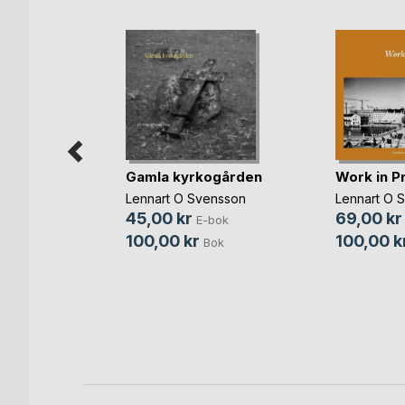
Gamla kyrkogården
Work in P
Lennart O Svensson
Lennart O 
Y OF
45,00 kr
69,00 kr
E-bok
100,00 kr
100,00 k
Bok
bok
ok