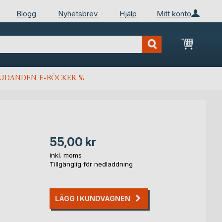
Blogg
Nyhetsbrev
Hjälp
Mitt konto
Min kun
JUDANDEN E-BÖCKER %
55,00 kr
inkl. moms
Tillgänglig för nedladdning
LÄGG I KUNDVAGNEN