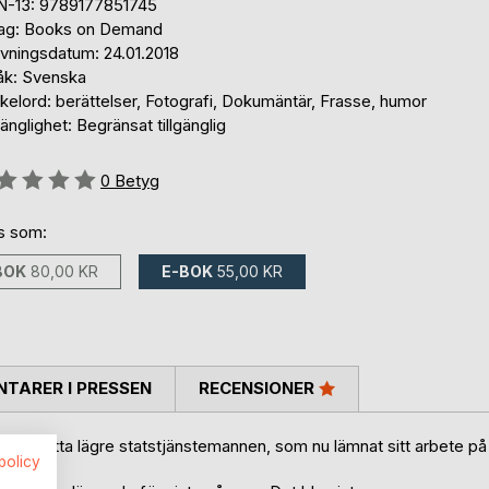
N-13: 9789177851745
lag: Books on Demand
ivningsdatum: 24.01.2018
åk: Svenska
elord: berättelser, Fotografi, Dokumäntär, Frasse, humor
gänglighet: Begränsat tillgänglig
g::
0
Betyg
ns som:
BOK
80,00 KR
E-BOK
55,00 KR
TARER I PRESSEN
RECENSIONER
före detta lägre statstjänstemannen, som nu lämnat sitt arbete på
spolicy