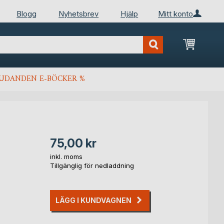
Blogg
Nyhetsbrev
Hjälp
Mitt konto
Min kun
JUDANDEN E-BÖCKER %
75,00 kr
inkl. moms
Tillgänglig för nedladdning
LÄGG I KUNDVAGNEN