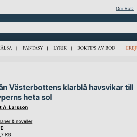
Om BoD
HÄLSA
FANTASY
LYRIK
BOKTIPS AV BOD
ERB
ån Västerbottens klarblå havsvikar till
perns heta sol
t A. Larsson
aner & noveller
UB
,7 KB