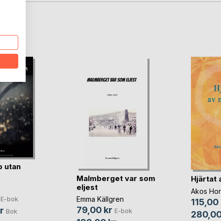
oD
 utan
Malmberget var som
Hjärtat 
eljest
Akos Hor
Emma Källgren
E-bok
115,00 
79,00 kr
r
E-bok
Bok
280,00