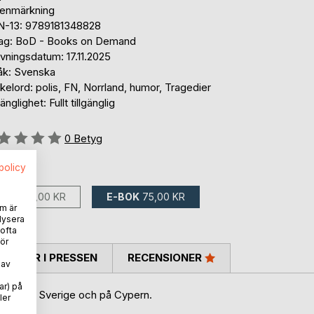
tenmärkning
N-13: 9789181348828
lag: BoD - Books on Demand
vningsdatum: 17.11.2025
åk: Svenska
elord: polis, FN, Norrland, humor, Tragedier
gänglighet: Fullt tillgänglig
g::
0
Betyg
spolicy
ns som:
BOK
150,00 KR
E-BOK
75,00 KR
m är
lysera
 ofta
ör
TARER I PRESSEN
RECENSIONER
 av
ar) på
ksamhet i Sverige och på Cypern.
ler