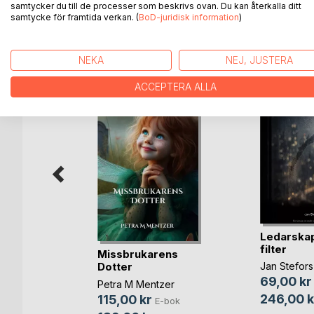
samtycker du till de processer som beskrivs ovan. Du kan återkalla ditt
samtycke för framtida verkan. (
BoD-juridisk information
)
ANDRA TITLAR HOS
B
NEKA
NEJ, JUSTERA
ACCEPTERA ALLA
a växer
Ledarskap
rt
filter
Missbrukarens
sson
Dotter
Jan Stefors
bok
69,00 kr
Petra M Mentzer
ok
246,00 k
115,00 kr
E-bok