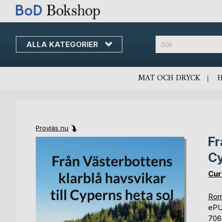
ALLA KATEGORIER
MAT OCH DRYCK
Provläs nu
Fr
Skip
Skip
to
to
Cy
the
the
end
beginning
Cur
of
of
the
the
Rom
images
images
eP
gallery
gallery
706