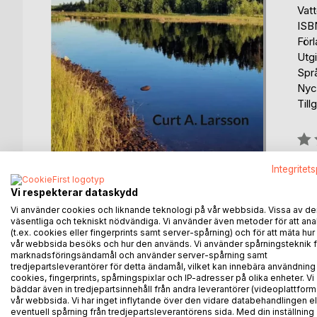
Vat
ISB
För
Utgi
Spr
Nyck
Till
Bety
0%
Integritet
fin
Vi respekterar dataskydd
Vi använder cookies och liknande teknologi på vår webbsida. Vissa av de
väsentliga och tekniskt nödvändiga. Vi använder även metoder för att ana
(t.ex. cookies eller fingerprints samt server-spårning) och för att mäta hur
vår webbsida besöks och hur den används. Vi använder spårningsteknik f
marknadsföringsändamål och använder server-spårning samt
BESKRIVNING
FÖRFATTARE
KOMMEN
tredjepartsleverantörer för detta ändamål, vilket kan innebära användning
cookies, fingerprints, spårningspixlar och IP-adresser på olika enheter. Vi
bäddar även in tredjepartsinnehåll från andra leverantörer (videoplattform
14 berättelser -några med anknytning till polisver
vår webbsida. Vi har inget inflytande över den vidare databehandlingen el
eventuell spårning från tredjepartsleverantörens sida. Med din inställning