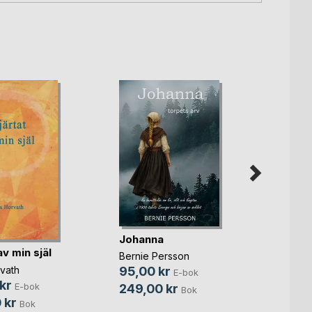
Spric
Johanna
gjord
av min själ
Bernie Persson
Crisse
vath
95,00 kr
E-bok
149,
kr
E-bok
249,00 kr
Bok
299,
 kr
Bok