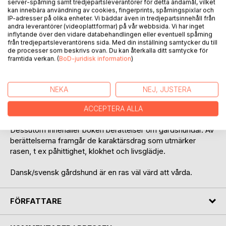
server-spårning samt tredjepartsleverantörer för detta ändamål, vilket
kan innebära användning av cookies, fingerprints, spårningspixlar och
IP-adresser på olika enheter. Vi bäddar även in tredjepartsinnehåll från
andra leverantörer (videoplattformar) på vår webbsida. Vi har inget
inflytande över den vidare databehandlingen eller eventuell spårning
från tredjepartsleverantörens sida. Med din inställning samtycker du till
de processer som beskrivs ovan. Du kan återkalla ditt samtycke för
BESKRIVNING
framtida verkan. (
BoD-juridisk information
)
Boken beskriver de levnadsvillkor som formade
NEKA
NEJ, JUSTERA
gårdshundarna i äldre tider och vägen till att bli en godkänd
svensk inhemsk hundras.
ACCEPTERA ALLA
Dessutom innehåller boken berättelser om gårdshundar. Av
berättelserna framgår de karaktärsdrag som utmärker
rasen, t ex påhittighet, klokhet och livsglädje.
Dansk/svensk gårdshund är en ras väl värd att vårda.
FÖRFATTARE