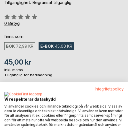
Tillgänglighet: Begränsat tillgänglig
Betyg::
0%
0
Betyg
finns som:
BOK
72,99 KR
E-BOK
45,00 KR
45,00 kr
inkl. moms
Tillgänglig för nedladdning
Integritetspolicy
LÄGG I KUNDVAGNEN
Vi respekterar dataskydd
Vi använder cookies och liknande teknologi på vår webbsida. Vissa av
Lägg till i kom-ihåglista
dem är väsentliga och tekniskt nödvändiga. Vi använder även metoder
för att analysera (t.ex. cookies eller fingerprints samt server-spårning)
Recensera titel
och för att mäta hur ofta vår webbsida besöks och hur den används. Vi
använder spårningsteknik för marknadsföringsändamål och använder