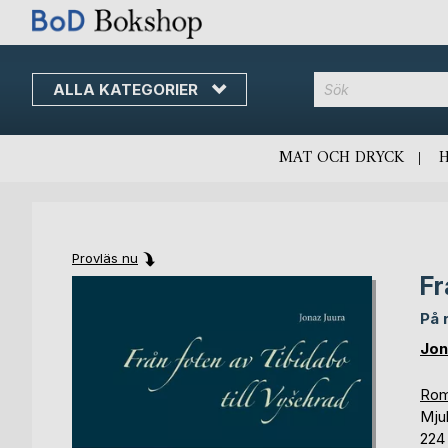
ALLA KATEGORIER
MAT OCH DRYCK
Provläs nu
Fr
Skip
Skip
to
to
På 
the
the
end
beginning
Jon
of
of
the
the
Rom
images
images
Mju
gallery
gallery
224 