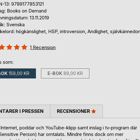
N-13: 9789177853121
lag: Books on Demand
vningsdatum: 13.11.2019
åk: Svenska
elord: högkänslighet, HSP, introversion, Andlighet, självkännedo
g::
1
Recension
%
ns som:
BOK
159,00 KR
E-BOK
89,00 KR
TARER I PRESSEN
RECENSIONER
å Internet, poddar och YouTube-klipp samt inslag i tv-program där
Sensitive Person) har omtalats. Mindre finns dock om mer