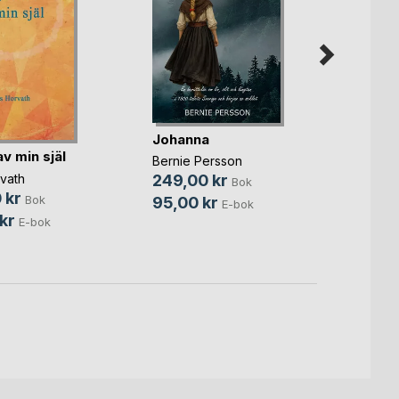
Spric
Johanna
gjord
av min själ
Bernie Persson
Crisse
vath
249,00 kr
Bok
299,
 kr
Bok
95,00 kr
E-bok
149,
kr
E-bok