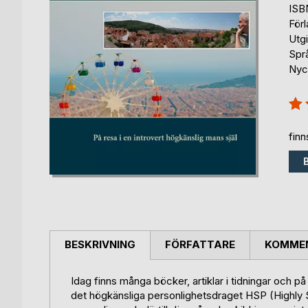
ISB
För
Utgi
Spr
Nyck
Bety
100
fin
BESKRIVNING
FÖRFATTARE
KOMMEN
Idag finns många böcker, artiklar i tidningar och p
det högkänsliga personlighetsdraget HSP (Highly 