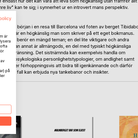
te endast hur det kan vara att leva som högkänslig utan framför allt
re liv" kan te sig; i synnerhet ur en introvert mans perspektiv.
spolicy
 år, med början i en resa till Barcelona vid foten av berget Tibidab
ersonen är en högkänslig man som skriver på ett eget bokmanus.
m är
ok som berör en mängd teman; en del lite viktigare och andra
lysera
liga medan annat är allmängods, en del med typiskt högkänsliga
 ofta
ör
ådan begränsning. Det sistnämnda kan exempelvis handla om
 genom psykologiska personlighetstypologier, om andlighet samt
 av
kommer förhoppningsvis att bidra till igenkännande och därför
ar) på
i bästa fall kan erbjuda nya tankebanor och insikter.
ler
oD