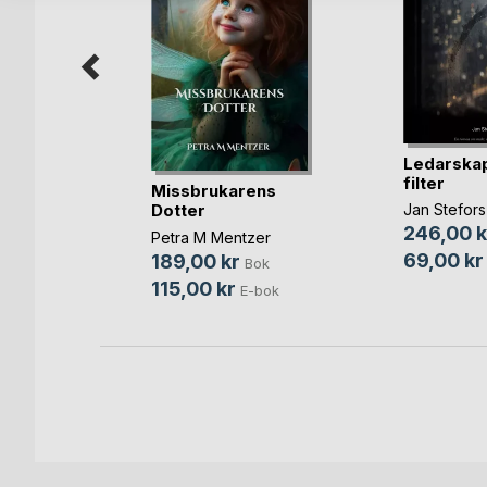
a växer
Ledarskap
rt
filter
Missbrukarens
sson
Dotter
Jan Stefors
ok
246,00 k
Petra M Mentzer
bok
69,00 kr
189,00 kr
Bok
115,00 kr
E-bok