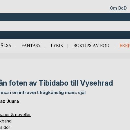
Om BoD
HÄLSA
FANTASY
LYRIK
BOKTIPS AV BOD
ERB
ån foten av Tibidabo till Vysehrad
resa i en introvert högkänslig mans själ
az Juura
aner & noveller
kband
sidor