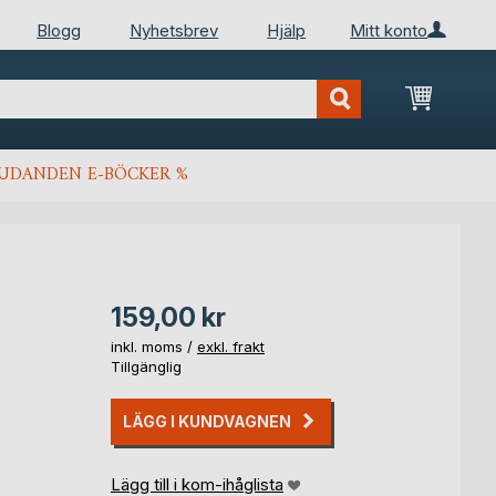
Blogg
Nyhetsbrev
Hjälp
Mitt konto
Min kun
JUDANDEN E-BÖCKER %
159,00 kr
inkl. moms /
exkl. frakt
Tillgänglig
LÄGG I KUNDVAGNEN
Lägg till i kom-ihåglista