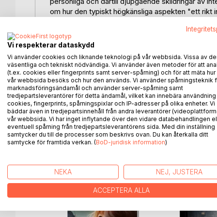
personliga och därtill djupgående skildringar av in
om hur den typiskt högkänsliga aspekten "ett rikt in
Denna bok syftar till att utöka detta utbud något.
Integritet
Berättelsen utspelar sig under ca. ett och ett halvt
Vi respekterar dataskydd
till ett besök vid borgen Vysehrad i Prag. Huvudp
Vi använder cookies och liknande teknologi på vår webbsida. Vissa av de
Berättelsen kan ses som en självbiografisk tankeb
väsentliga och tekniskt nödvändiga. Vi använder även metoder för att ana
ganska så vardagligt triviala teman, en del person
(t.ex. cookies eller fingerprints samt server-spårning) och för att mäta hur
vår webbsida besöks och hur den används. Vi använder spårningsteknik f
förtecken medan annat sträcker sig utanför en s
marknadsföringsändamål och använder server-spårning samt
kärleks- och familjerelationer, om självkännedom
tredjepartsleverantörer för detta ändamål, vilket kan innebära användning
om könsroller och mäns tillkortakommanden. Somt 
cookies, fingerprints, spårningspixlar och IP-adresser på olika enheter. Vi
bäddar även in tredjepartsinnehåll från andra leverantörer (videoplattform
med ens landa i god jord hos läsaren, medan annat 
vår webbsida. Vi har inget inflytande över den vidare databehandlingen el
eventuell spårning från tredjepartsleverantörens sida. Med din inställning
samtycker du till de processer som beskrivs ovan. Du kan återkalla ditt
samtycke för framtida verkan. (
BoD-juridisk information
)
ANDRA TITLAR HOS
B
NEKA
NEJ, JUSTERA
ACCEPTERA ALLA