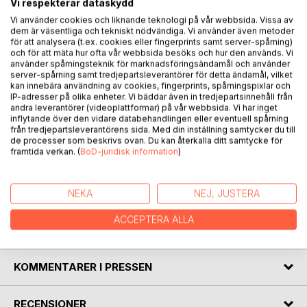
Vi respekterar dataskydd
Vi använder cookies och liknande teknologi på vår webbsida. Vissa av
dem är väsentliga och tekniskt nödvändiga. Vi använder även metoder
Att förställa sig är att utföra något som blir fallet och får
för att analysera (t.ex. cookies eller fingerprints samt server-spårning)
därmed konsekvenser som begränsar friheten.
och för att mäta hur ofta vår webbsida besöks och hur den används. Vi
Förställningskonsten innehåller en avancerad intentionalitet
använder spårningsteknik för marknadsföringsändamål och använder
server-spårning samt tredjepartsleverantörer för detta ändamål, vilket
som endast människan förmår att hantera.
kan innebära användning av cookies, fingerprints, spårningspixlar och
Att bedriva spioneri eller att förställa sig som varande blind
IP-adresser på olika enheter. Vi bäddar även in tredjepartsinnehåll från
är att genomföra ett bedrägeri. Förställningen kan således
andra leverantörer (videoplattformar) på vår webbsida. Vi har inget
vara, och används ofta som, ett vapen i livskampen, ett
inflytande över den vidare databehandlingen eller eventuell spårning
från tredjepartsleverantörens sida. Med din inställning samtycker du till
vapen som fått tvivelaktig moralisk status.
de processer som beskrivs ovan. Du kan återkalla ditt samtycke för
Det är inte ovanligt att en tillfällig mask blir till ett dagligt
framtida verkan. (
BoD-juridisk information
)
beteende och får till följd ständigt oönskade och oväntade
effekter på individens liv. Förställningskonsten har då fått
en avgörande betydelse för den personliga utvecklingen.
NEKA
NEJ, JUSTERA
ACCEPTERA ALLA
FÖRFATTARE
KOMMENTARER I PRESSEN
RECENSIONER