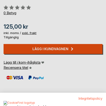
Betyg::
0%
0
Betyg
125,00 kr
inkl. moms /
exkl. frakt
Tillgänglig
LÄGG I KUNDVAGNEN
Lägg till i kom-ihåglista
Recensera titel
Integritetspolicy
BESKRIVNING