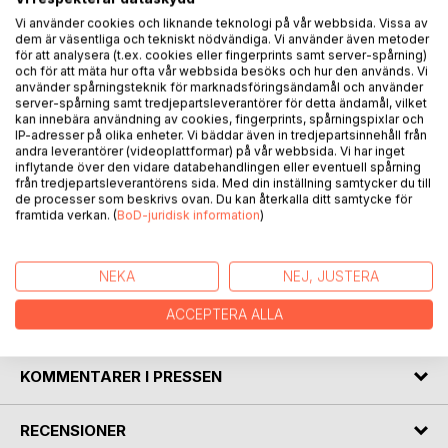
Vi använder cookies och liknande teknologi på vår webbsida. Vissa av
dem är väsentliga och tekniskt nödvändiga. Vi använder även metoder
för att analysera (t.ex. cookies eller fingerprints samt server-spårning)
BESKRIVNING
och för att mäta hur ofta vår webbsida besöks och hur den används. Vi
använder spårningsteknik för marknadsföringsändamål och använder
server-spårning samt tredjepartsleverantörer för detta ändamål, vilket
Författardrömmar handlar om en medelålders kvinna som
kan innebära användning av cookies, fingerprints, spårningspixlar och
IP-adresser på olika enheter. Vi bäddar även in tredjepartsinnehåll från
efter ett långt äktenskap lämnar sin man efter långvarig
andra leverantörer (videoplattformar) på vår webbsida. Vi har inget
otrohet och som det visar sig stora pengaproblem. Hennes
inflytande över den vidare databehandlingen eller eventuell spårning
bästa väninna uppmuntrar henne till att börja skriva vilket
från tredjepartsleverantörens sida. Med din inställning samtycker du till
de processer som beskrivs ovan. Du kan återkalla ditt samtycke för
hon inte tror att hon ska klara. Hon söker dock en
framtida verkan. (
BoD-juridisk information
)
sommarkurs och hamnar hos en äldre dam ute på Brännö.
Av denna dam får hon höra en sorglig berättelse som
inspirerar henne att komma igång med sitt skrivande.
NEKA
NEJ, JUSTERA
ACCEPTERA ALLA
FÖRFATTARE
KOMMENTARER I PRESSEN
RECENSIONER