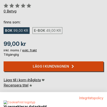
Betyg::
0%
0
Betyg
finns som:
BOK
99,00 KR
E-BOK
49,00 KR
99,00 kr
inkl. moms /
exkl. frakt
Tillgänglig
LÄGG I KUNDVAGNEN
Lägg till i kom-ihåglista
Recensera titel
Integritetspolicy
Vi respekterar dataskydd