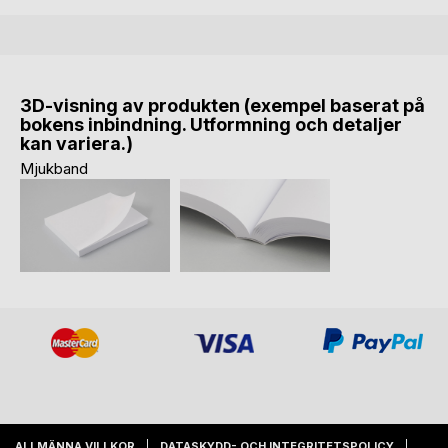
3D-visning av produkten (exempel baserat på
bokens inbindning. Utformning och detaljer
kan variera.)
Mjukband
ALLMÄNNA VILLKOR
DATASKYDD- OCH INTEGRITETSPOLICY