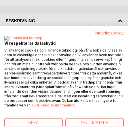
BESKRIVNING
Integritetspolicy
Vi har blivit skapade för att leva i Faderns kärlek. Att göra
det är mycket mer än bara en upplevelse. Vår Far vill att vi
Vi respekterar dataskydd
skall förbli i hans kärlek. Det är möjligt att göra detta
Vi använder cookies och liknande teknologi på vår webbsida. Vissa av
förblivande till vår livsstil, och Jesus längtar efter att
dem är väsentliga och tekniskt nödvändiga. Vi använder även metoder
för att analysera (t.ex. cookies eller fingerprints samt server-spårning)
uppenbara Guds kärlek till oss. Han vill ta oss på en resa in i
och för att mäta hur ofta vår webbsida besöks och hur den används. Vi
Faderns hjärta. Under denna resa kommer vi att få insikt
använder spårningsteknik för marknadsföringsändamål och använder
om två viktiga saker. För det första får vi lära känna Gud
server-spårning samt tredjepartsleverantörer för detta ändamål, vilket
kan innebära användning av cookies, fingerprints, spårningspixlar och
som vår Far. För det andra, så kommer vi att se att vi är
IP-adresser på olika enheter. Vi bäddar även in tredjepartsinnehåll från
Hans älskade barn. Vi får tag på vår identitet genom att lära
andra leverantörer (videoplattformar) på vår webbsida. Vi har inget
känna Guds hjärta. Uppenbarelsen om att Gud är min Fader
inflytande över den vidare databehandlingen eller eventuell spårning
från tredjepartsleverantörens sida. Med din inställning samtycker du till
har förändrat mitt liv. Jag har blivit upprättad på djupet, så
de processer som beskrivs ovan. Du kan återkalla ditt samtycke för
att jag nu kan leva i vila och frihet. Gud har gett mig en ny
framtida verkan. (
BoD-juridisk information
)
identitet och jag har hittat mitt sanna hem i Fars kärlek till
mig.
NEKA
NEJ, JUSTERA
I den här boken vill jag dela med mig av några av de insikter