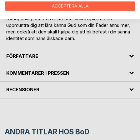
och uppenbarelser som har styrkt och uppmuntrat mig
ACCEPTERA ALLA
under vägen till att lära känna min himmelske Fader. Min
förhoppning och bön är att den skall inspirera och
uppmuntra dig att lära känna Gud som din Fader ännu mer,
men också att den skall hjälpa dig att bli befäst i din sanna
identitet som hans älskade barn.
FÖRFATTARE
KOMMENTARER I PRESSEN
RECENSIONER
ANDRA TITLAR HOS
BoD