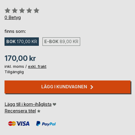
Betyg::
0%
0
Betyg
finns som:
BOK
170,00 KR
E-BOK
89,00 KR
170,00 kr
inkl. moms /
exkl. frakt
Tillgänglig
LÄGG I KUNDVAGNEN
Lägg till i kom-ihåglista
Recensera titel