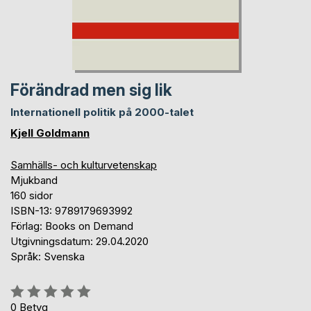
Förändrad men sig lik
Internationell politik på 2000-talet
Kjell Goldmann
Samhälls- och kulturvetenskap
Mjukband
160 sidor
ISBN-13: 9789179693992
Förlag: Books on Demand
Utgivningsdatum: 29.04.2020
Språk: Svenska
Betyg::
0%
0
Betyg