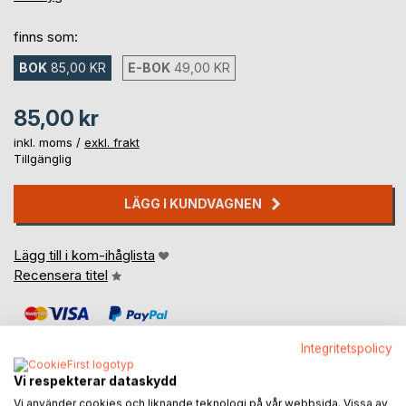
finns som:
BOK
85,00 KR
E-BOK
49,00 KR
85,00 kr
inkl. moms /
exkl. frakt
Tillgänglig
LÄGG I KUNDVAGNEN
Lägg till i kom-ihåglista
Recensera titel
Integritetspolicy
Vi respekterar dataskydd
Vi använder cookies och liknande teknologi på vår webbsida. Vissa av