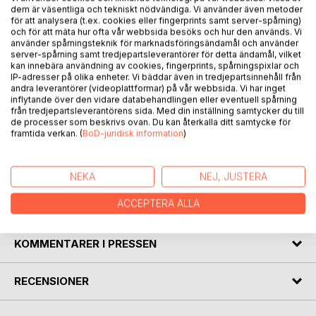
BESKRIVNING
dem är väsentliga och tekniskt nödvändiga. Vi använder även metoder
för att analysera (t.ex. cookies eller fingerprints samt server-spårning)
och för att mäta hur ofta vår webbsida besöks och hur den används. Vi
använder spårningsteknik för marknadsföringsändamål och använder
Vad förändras och vad är sig likt?
server-spårning samt tredjepartsleverantörer för detta ändamål, vilket
• stormakterna?
kan innebära användning av cookies, fingerprints, spårningspixlar och
• självbestämmanderätten?
IP-adresser på olika enheter. Vi bäddar även in tredjepartsinnehåll från
andra leverantörer (videoplattformar) på vår webbsida. Vi har inget
• FN?
inflytande över den vidare databehandlingen eller eventuell spårning
• väljarna?
från tredjepartsleverantörens sida. Med din inställning samtycker du till
• mångkulturen?
de processer som beskrivs ovan. Du kan återkalla ditt samtycke för
framtida verkan. (
BoD-juridisk information
)
• internationalismen?
• suveräniteten?
• dystopierna?
NEKA
NEJ, JUSTERA
ACCEPTERA ALLA
FÖRFATTARE
KOMMENTARER I PRESSEN
RECENSIONER