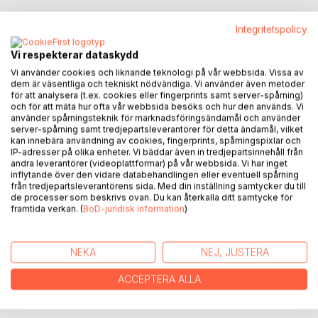
Integritetspolicy
Vi respekterar dataskydd
BESKRIVNING
Vi använder cookies och liknande teknologi på vår webbsida. Vissa av
dem är väsentliga och tekniskt nödvändiga. Vi använder även metoder
för att analysera (t.ex. cookies eller fingerprints samt server-spårning)
och för att mäta hur ofta vår webbsida besöks och hur den används. Vi
Det är berättelsen om en tid och en plats som betraktas
använder spårningsteknik för marknadsföringsändamål och använder
genom ett barns sätt att se på världen. Berättelsen skildrar
server-spårning samt tredjepartsleverantörer för detta ändamål, vilket
en tid efter första världskriget då staden som pojken lever i
kan innebära användning av cookies, fingerprints, spårningspixlar och
delvis ligger i ruiner. Det sker mycket runt omkring honom
IP-adresser på olika enheter. Vi bäddar även in tredjepartsinnehåll från
andra leverantörer (videoplattformar) på vår webbsida. Vi har inget
och han vill vara ute på gatan där det händer saker. Han är
inflytande över den vidare databehandlingen eller eventuell spårning
både åskådare och deltagare i gatans liv. Både föräldrarna
från tredjepartsleverantörens sida. Med din inställning samtycker du till
och lärarna i skolan är missnöjda över hans beteende och
de processer som beskrivs ovan. Du kan återkalla ditt samtycke för
framtida verkan. (
BoD-juridisk information
)
hans moder tror att han kommer att korrigeras genom att
aga honom. Han växer och allting omkring honom förändrar
sig vilket förvirrar honom. Han försöker förändra sig och
NEKA
NEJ, JUSTERA
anpassa sig till de krav som ställs utav samhället. Hans
barndomskompis blir däremot en vetenskapsman, en
ACCEPTERA ALLA
supersapiens. Trots skillnaden mellan de två blir deras
vänskap levande, de två behöver varandra på något sätt.