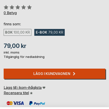
Betyg::
0%
0
Betyg
finns som:
BOK
100,00 KR
E-BOK
79,00 KR
79,00 kr
inkl. moms
Tillgänglig för nedladdning
LÄGG I KUNDVAGNEN
Lägg till i kom-ihåglista
Recensera titel