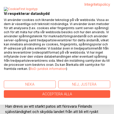
Integritetspolicy
Vi respekterar dataskydd
Vi använder cookies och liknande teknologi på vår webbsida. Vissa av
BESKRIVNING
dem är väsentliga och tekniskt nödvändiga. Vi använder även metoder
för att analysera (t.ex. cookies eller fingerprints samt server-spårning)
och för att mäta hur ofta vår webbsida besöks och hur den används. Vi
använder spårningsteknik för marknadsföringsändamål och använder
En brevsamling fylld av varm kärlek och längtan från finska
server-spårning samt tredjepartsleverantörer för detta ändamål, vilket
vinterkrigets kalla och mörka tid. Breven skrevs av Hans
kan innebära användning av cookies, fingerprints, spårningspixlar och
Erik Sarén, reservist från Gamlakarleby, under de 109 dagar
IP-adresser på olika enheter. Vi bäddar även in tredjepartsinnehåll från
han var inkallad till Finlands försvar. De 46 breven hem
andra leverantörer (videoplattformar) på vår webbsida. Vi har inget
inflytande över den vidare databehandlingen eller eventuell spårning
genomsyras av hans kärlek och omsorg om sina två små
från tredjepartsleverantörens sida. Med din inställning samtycker du till
barn och sin älskade hustru, sjuksköterskan Mathilda, hon
de processer som beskrivs ovan. Du kan återkalla ditt samtycke för
som kom att förvara breven i en låda så länge hon levde.
framtida verkan. (
BoD-juridisk information
)
Samtidigt en realistisk skildring av det påfrestande livet i
fält, hårda strider, bitande kyla, otillräcklig utrustning men
NEKA
NEJ, JUSTERA
även gott kamratskap och sammanhållning. I skogarna norr
om Ladoga deltog hans kompani i djärva och spännande
ACCEPTERA ALLA
patrullstrider bakom fiendens linjer för att oroa och
överrumpla.
Han drevs av ett starkt patos att försvara Finlands
självständighet och skydda landet från att bli ett ryskt