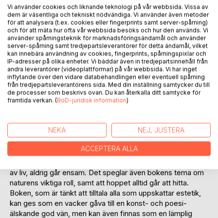
Vi använder cookies och liknande teknologi på vår webbsida. Vissa av
dem är väsentliga och tekniskt nödvändiga. Vi använder även metoder
för att analysera (t.ex. cookies eller fingerprints samt server-spårning)
och för att mäta hur ofta vår webbsida besöks och hur den används. Vi
använder spårningsteknik för marknadsföringsändamål och använder
BESKRIVNING
server-spårning samt tredjepartsleverantörer för detta ändamål, vilket
kan innebära användning av cookies, fingerprints, spårningspixlar och
IP-adresser på olika enheter. Vi bäddar även in tredjepartsinnehåll från
andra leverantörer (videoplattformar) på vår webbsida. Vi har inget
Boken FÖLJER DIG är en konst- och diktbok, tänkt att
inflytande över den vidare databehandlingen eller eventuell spårning
stimulera till inlevelse, betraktande och att ge inspiration till
från tredjepartsleverantörens sida. Med din inställning samtycker du till
läsare som vill prova att på egen hand kombinera olika
de processer som beskrivs ovan. Du kan återkalla ditt samtycke för
slags konstnärliga uttryck. Bokens alla bilder av målningar
framtida verkan. (
BoD-juridisk information
)
(akryl på duk) och bokens samtliga dikter var först helt
fristående från varandra, tills ett konstnärligt samarbete
NEKA
NEJ, JUSTERA
visade att bilder och dikter, överraskande nog, visade sig
höra samman och dessutom, förstärka varandras uttryck.
ACCEPTERA ALLA
Titeln Följer dig kommer från bokens första uppslag, som
visar i ord och bild, att en människa i naturens gröna myller
av liv, aldrig går ensam. Det speglar även bokens tema om
naturens viktiga roll, samt att hoppet alltid går att hitta.
Boken, som är tänkt att tilltala alla som uppskattar estetik,
kan ges som en vacker gåva till en konst- och poesi-
älskande god vän, men kan även finnas som en lämplig