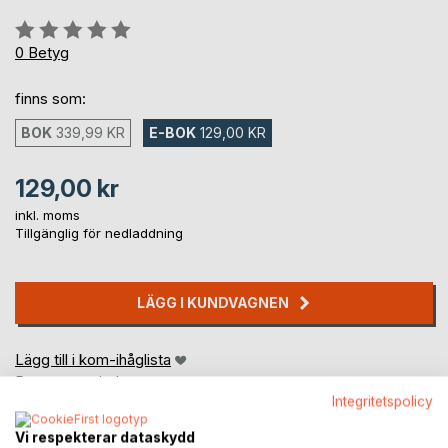
Betyg::
0%
0
Betyg
finns som:
BOK
339,99 KR
E-BOK
129,00 KR
129,00 kr
inkl. moms
Tillgänglig för nedladdning
LÄGG I KUNDVAGNEN
Lägg till i kom-ihåglista
Recensera titel
Integritetspolicy
Vi respekterar dataskydd