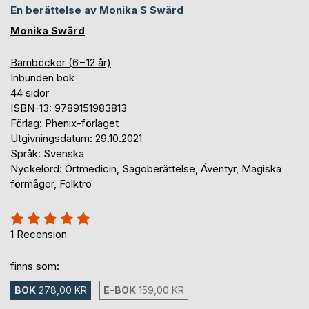
En berättelse av Monika S Swärd
Monika Swärd
Barnböcker (6−12 år)
Inbunden bok
44 sidor
ISBN-13: 9789151983813
Förlag: Phenix-förlaget
Utgivningsdatum: 29.10.2021
Språk: Svenska
Nyckelord: Örtmedicin, Sagoberättelse, Äventyr, Magiska
förmågor, Folktro
Betyg::
100%
1
Recension
finns som:
BOK
278,00 KR
E-BOK
159,00 KR