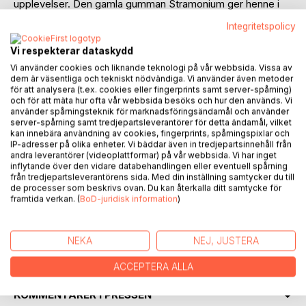
upplevelser. Den gamla gumman Stramonium ger henne i
uppdrag att finna en speciell svamp som växer i skogen.
Integritetspolicy
Under sitt uppdrag möter hon nya förmågor i sig själv och
lär sig om
Vi respekterar dataskydd
växternas mysterium, läkedom och mytologi. Men när hon
Vi använder cookies och liknande teknologi på vår webbsida. Vissa av
når sitt mål möter hon också det största mysteriet av alla,
dem är väsentliga och tekniskt nödvändiga. Vi använder även metoder
sig själv.
för att analysera (t.ex. cookies eller fingerprints samt server-spårning)
och för att mäta hur ofta vår webbsida besöks och hur den används. Vi
använder spårningsteknik för marknadsföringsändamål och använder
Utdrag av text från berättelsen:
server-spårning samt tredjepartsleverantörer för detta ändamål, vilket
- Hm, mmm, jag brukar kallas Herr Urtica eller brännässla
kan innebära användning av cookies, fingerprints, spårningspixlar och
IP-adresser på olika enheter. Vi bäddar även in tredjepartsinnehåll från
för den
andra leverantörer (videoplattformar) på vår webbsida. Vi har inget
som frågar, men det är högst ovanligt att någon gör det.
inflytande över den vidare databehandlingen eller eventuell spårning
Speciellt inte att det kommer ifrån små flickor som klampar
från tredjepartsleverantörens sida. Med din inställning samtycker du till
de processer som beskrivs ovan. Du kan återkalla ditt samtycke för
runt på mina nässelblad och dessutom kan tala med mig.
framtida verkan. (
BoD-juridisk information
)
- Vad heter du själv då? frågade Herr Urtica.
- Jag kallas Agaricus av dem som känner mig, svarade hon.
NEKA
NEJ, JUSTERA
FÖRFATTARE
ACCEPTERA ALLA
KOMMENTARER I PRESSEN