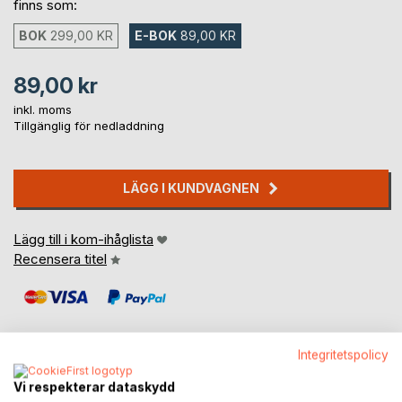
finns som:
BOK
299,00 KR
E-BOK
89,00 KR
89,00 kr
inkl. moms
Tillgänglig för nedladdning
LÄGG I KUNDVAGNEN
Lägg till i kom-ihåglista
Recensera titel
Integritetspolicy
Vi respekterar dataskydd
BESKRIVNING