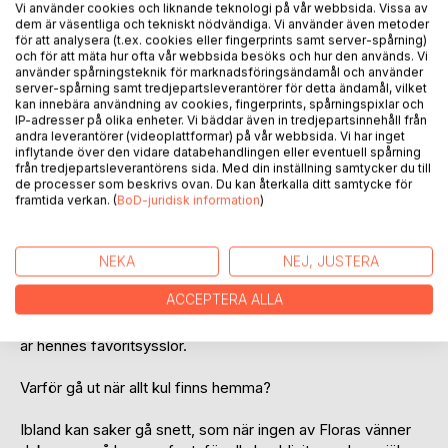
Vi använder cookies och liknande teknologi på vår webbsida. Vissa av
dem är väsentliga och tekniskt nödvändiga. Vi använder även metoder
för att analysera (t.ex. cookies eller fingerprints samt server-spårning)
Med sina färgglada och engagerande illustrationer tar
och för att mäta hur ofta vår webbsida besöks och hur den används. Vi
boken med läsaren på en spännande resa.
använder spårningsteknik för marknadsföringsändamål och använder
server-spårning samt tredjepartsleverantörer för detta ändamål, vilket
En fin prinsessklänning som glittrar, mötet med en läskig
kan innebära användning av cookies, fingerprints, spårningspixlar och
hund och att våga sig ut på nya äventyr fångar
IP-adresser på olika enheter. Vi bäddar även in tredjepartsinnehåll från
uppmärksamheten för en fin bokläsning tillsammans.
andra leverantörer (videoplattformar) på vår webbsida. Vi har inget
inflytande över den vidare databehandlingen eller eventuell spårning
från tredjepartsleverantörens sida. Med din inställning samtycker du till
Samhället i FLORA är inspirerat av en svensk idyll i Örebro
de processer som beskrivs ovan. Du kan återkalla ditt samtycke för
kommun.
framtida verkan. (
BoD-juridisk information
)
-
NEKA
NEJ, JUSTERA
Hänga hemma är verkligen skönt och Flora älskar att vara
ACCEPTERA ALLA
där.
Hoppa i sängen, dricka varm choklad och testa klänningar
är hennes favoritsysslor.
Varför gå ut när allt kul finns hemma?
Ibland kan saker gå snett, som när ingen av Floras vänner