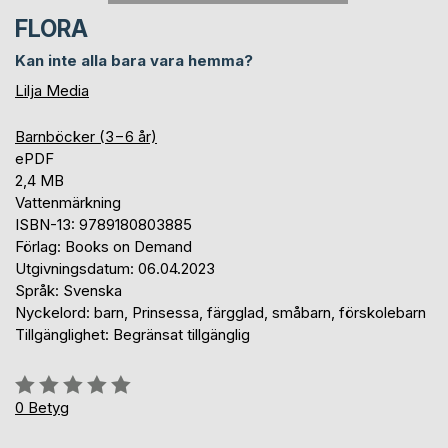
FLORA
Kan inte alla bara vara hemma?
Lilja Media
Barnböcker (3−6 år)
ePDF
2,4 MB
Vattenmärkning
ISBN-13: 9789180803885
Förlag: Books on Demand
Utgivningsdatum: 06.04.2023
Språk: Svenska
Nyckelord: barn, Prinsessa, färgglad, småbarn, förskolebarn
Tillgänglighet: Begränsat tillgänglig
Betyg::
0%
0
Betyg