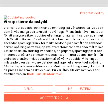
BESKRIVNING
Integritetspolicy
Vi respekterar dataskydd
10-åriga Jennifer lever med skilda föräldrar och bor hos
Vi använder cookies och liknande teknologi på vår webbsida. Vissa av
dem varannan vecka. Pappans nya flickvän och sönerna
dem är väsentliga och tekniskt nödvändiga. Vi använder även metoder
gör allt för att Jennifer inte ska trivas och de vill få henne
för att analysera (t.ex. cookies eller fingerprints samt server-spårning)
att flytta därifrån.
och för att mäta hur ofta vår webbsida besöks och hur den används. Vi
använder spårningsteknik för marknadsföringsändamål och använder
server-spårning samt tredjepartsleverantörer för detta ändamål, vilket
Jennifer har inte ens ett eget rum hemma hos pappa och
kan innebära användning av cookies, fingerprints, spårningspixlar och
hon känner sig oönskad, ledsen och bortglömd.
IP-adresser på olika enheter. Vi bäddar även in tredjepartsinnehåll från
andra leverantörer (videoplattformar) på vår webbsida. Vi har inget
inflytande över den vidare databehandlingen eller eventuell spårning
En dag efter ett stort gräl med pappa får Jennifer nog och
från tredjepartsleverantörens sida. Med din inställning samtycker du till
rymmer till skogs. Hon blir vilse, kall och rädd.
de processer som beskrivs ovan. Du kan återkalla ditt samtycke för
framtida verkan. (
BoD-juridisk information
)
Hon möter då någon som kommer att förändra hela hennes
liv....
NEKA
NEJ, JUSTERA
ACCEPTERA ALLA
FÖRFATTARE