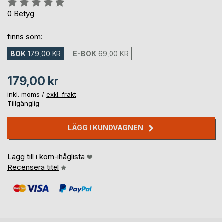
Betyg::
0%
0
Betyg
finns som:
BOK
179,00 KR
E-BOK
69,00 KR
179,00 kr
inkl. moms /
exkl. frakt
Tillgänglig
LÄGG I KUNDVAGNEN
Lägg till i kom-ihåglista
Recensera titel