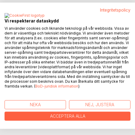
Integritetspolicy
BESKRIVNING
Vi respekterar dataskydd
Vi använder cookies och liknande teknologi på vår webbsida. Vissa av
dem är väsentliga och tekniskt nödvändiga. Vi använder även metoder
Petra bor på sin gård i deras nyrenoverade hus med sin
för att analysera (t.ex. cookies eller fingerprints samt server-spårning)
familj med vännerna nära. Hon arbetar andligt med
och för att mäta hur ofta vår webbsida besöks och hur den används. Vi
använder spårningsteknik för marknadsföringsändamål och använder
samtalsstöd och träffar kunder i deras gamla lägenhet över
server-spårning samt tredjepartsleverantörer för detta ändamål, vilket
cafét på Nynäsgården.
kan innebära användning av cookies, fingerprints, spårningspixlar och
En dag börjar hon känna att någon påkallar hennes hjälp...
IP-adresser på olika enheter. Vi bäddar även in tredjepartsinnehåll från
andra leverantörer (videoplattformar) på vår webbsida. Vi har inget
inflytande över den vidare databehandlingen eller eventuell spårning
Inga är med sin mor på godset. året är 1923. Inga samlar på
från tredjepartsleverantörens sida. Med din inställning samtycker du till
fjädrar och löv. hon gillar att pyssla och göra fint...
de processer som beskrivs ovan. Du kan återkalla ditt samtycke för
framtida verkan. (
BoD-juridisk information
)
Följ med i boken i tidens resa....
NEKA
NEJ, JUSTERA
FÖRFATTARE
ACCEPTERA ALLA
KOMMENTARER I PRESSEN