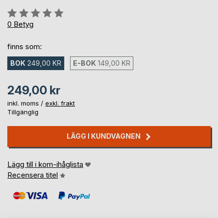
Betyg::
0%
0
Betyg
finns som:
BOK
249,00 KR
E-BOK
149,00 KR
249,00 kr
inkl. moms /
exkl. frakt
Tillgänglig
LÄGG I KUNDVAGNEN
Lägg till i kom-ihåglista
Recensera titel